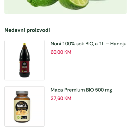
Nedavni proizvodi
Noni 100% sok BIO, a 1L – Hanoju
60,00
KM
Maca Premium BIO 500 mg
tablete, a180 tbl – Hanoju
27,60
KM