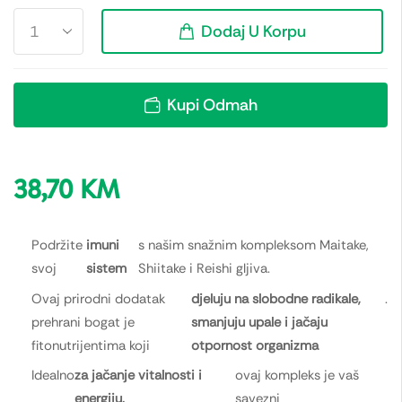
Dodaj U Korpu
Kupi Odmah
38,70
KM
Podržite
imuni
s našim snažnim kompleksom Maitake,
svoj
sistem
Shiitake i Reishi gljiva.
Ovaj prirodni dodatak
djeluju na slobodne radikale,
.
prehrani bogat je
smanjuju upale i jačaju
fitonutrijentima koji
otpornost organizma
Idealno
za jačanje vitalnosti i
ovaj kompleks je vaš
energiju,
savezni