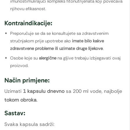
imunostimulirajući kompleks fitonutrijenata koji povećava
njihovu efikasnost.
Kontraindikacije:
Preporučuje se da se konsultujete sa zdravstvenim
stručnjakom prije upotrebe ako
imate bilo kakve
zdravstvene probleme ili uzimate druge lijekove
.
Osobe koje su
alergične
na gljive trebaju izbjegavati ovaj
proizvod.
Način primjene:
Uzimati
1 kapsulu dnevno
sa 200 ml vode, najbolje
tokom obroka
.
Sastav:
Svaka kapsula sadrži: