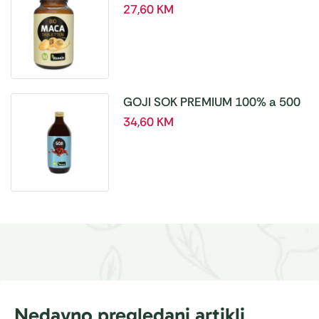
tablete, a180 tbl – Hanoju
27,60
KM
GOJI SOK PREMIUM 100% a 500
ml
34,60
KM
Nedavno pregledani artikli