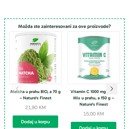
Možda ste zainteresovani za ove proizvode?
Matcha u prahu BIO, a 70 g
Vitamin C 1000 mg Drink
M
– Nature's Finest
Mix u prahu, a 150 g –
Nature's Finest
21,90
KM
15,00
KM
Dodaj u korpu
Dodaj u korpu