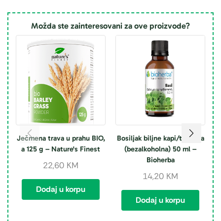
Možda ste zainteresovani za ove proizvode?
Ječmena trava u prahu BIO,
Bosiljak biljne kapi/tinktura
a 125 g – Nature's Finest
(bezalkoholna) 50 ml –
k
Bioherba
22,60
KM
14,20
KM
Dodaj u korpu
Dodaj u korpu