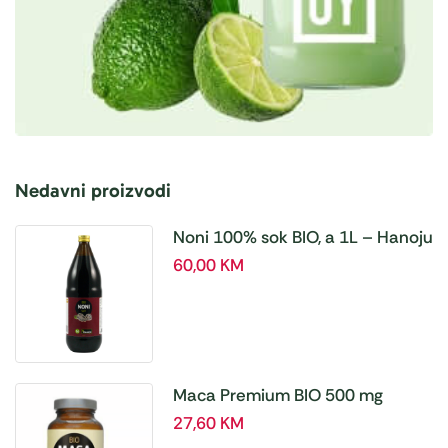
Nedavni proizvodi
Noni 100% sok BIO, a 1L – Hanoju
60,00
KM
Maca Premium BIO 500 mg
tablete, a180 tbl – Hanoju
27,60
KM