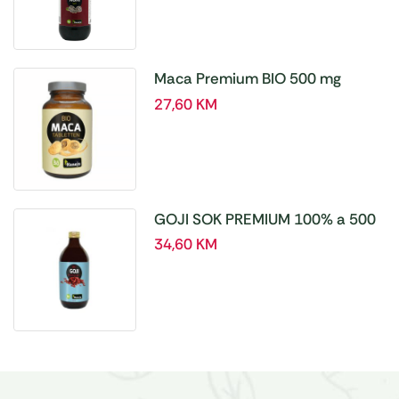
Maca Premium BIO 500 mg
tablete, a180 tbl – Hanoju
27,60
KM
GOJI SOK PREMIUM 100% a 500
ml
34,60
KM