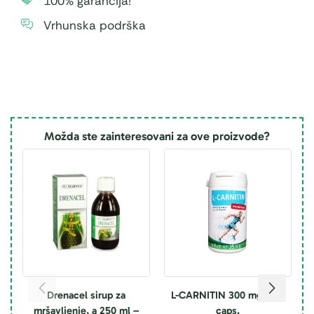
100% garancija!
Vrhunska podrška
Možda ste zainteresovani za ove proizvode?
Drenacel sirup za
L-CARNITIN 300 mg a 60
M
mršavljenje, a 250 ml –
caps.