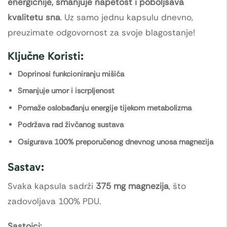
energičnije, smanjuje napetost i poboljšava
kvalitetu sna
. Uz samo jednu kapsulu dnevno,
preuzimate odgovornost za svoje blagostanje!
Ključne Koristi:
Doprinosi funkcioniranju mišića
Smanjuje umor i iscrpljenost
Pomaže oslobađanju energije tijekom metabolizma
Podržava rad živčanog sustava
Osigurava 100% preporučenog dnevnog unosa magnezija
Sastav:
Svaka kapsula sadrži
375 mg magnezija
, što
zadovoljava 100% PDU.
Sastojci: