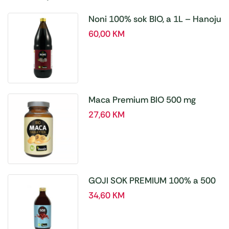
Noni 100% sok BIO, a 1L – Hanoju
60,00
KM
Maca Premium BIO 500 mg
tablete, a180 tbl – Hanoju
27,60
KM
GOJI SOK PREMIUM 100% a 500
ml
34,60
KM