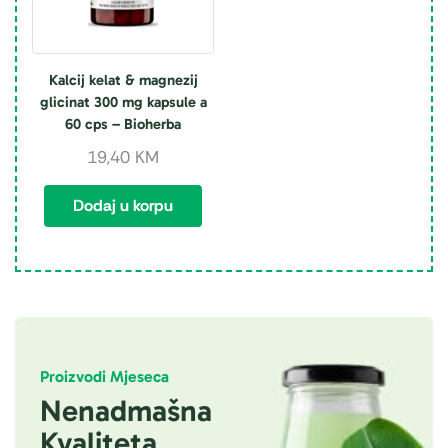
Kalcij kelat & magnezij
glicinat 300 mg kapsule a
60 cps – Bioherba
19,40
KM
Dodaj u korpu
Proizvodi Mjeseca
Nenadmašna
Kvaliteta