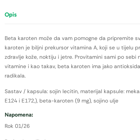
Opis
Beta karoten može da vam pomogne da pripremite svoje
karoten je biljni prekursor vitamina A, koji se u tijelu
zdravlje kože, noktiju i jetre. Provitamini sami po seb
vitamine i kao takav, beta karoten ima jako antioksid
radikala.
Sastav / kapsula: sojin lecitin, materijal kapsule: mek
E124 i E172,), beta-karoten (9 mg), sojino ulje
Napomena:
Rok 01/26