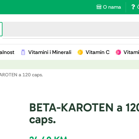
O nama
🔥 Za imunitet
alnost
Vitamini i Minerali
Vitamin C
Vitam
AROTEN a 120 caps.
BETA-KAROTEN a 12
caps.