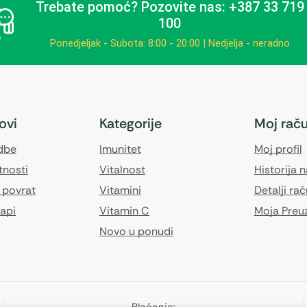
Trebate pomoć?
Pozovite nas: +387 33 719
100
Ponedjeljak - Subota: 8:00 - 20:00 | Nedjelja - neradno
kovi
Kategorije
Moj rač
edbe
Imunitet
Moj profil
tnosti
Vitalnost
Historija 
 povrat
Vitamini
Detalji ra
api
Vitamin C
Moja Preu
Novo u ponudi
Plaćanje: