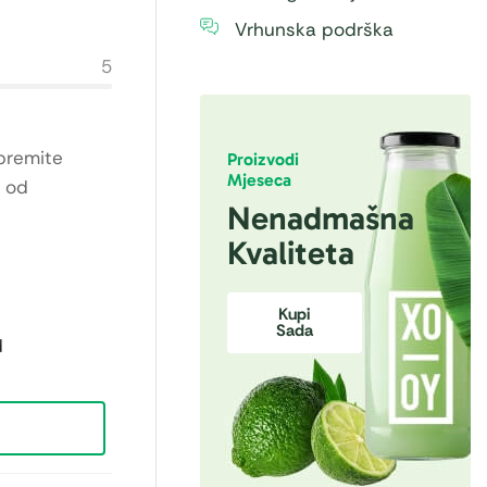
Vrhunska podrška
5
premite
Proizvodi
Mjeseca
e od
Nenadmašna
Kvaliteta
Kupi
Sada
d