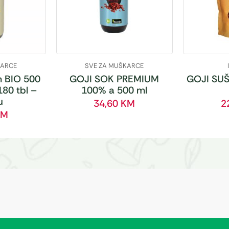
KARCE
SVE ZA MUŠKARCE
 BIO 500
GOJI SOK PREMIUM
GOJI SUŠ
180 tbl –
100% a 500 ml
u
34,60
KM
2
KM