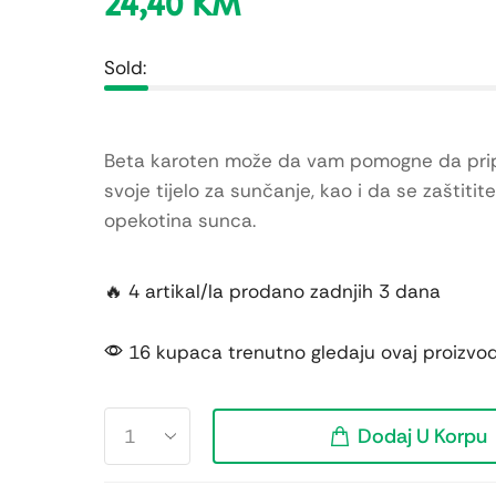
24,40
KM
Sold:
Beta karoten može da vam pomogne da pri
svoje tijelo za sunčanje, kao i da se zaštitit
opekotina sunca.
🔥 4 artikal/la prodano zadnjih 3 dana
16 kupaca trenutno gledaju ovaj proizvo
Dodaj U Korpu