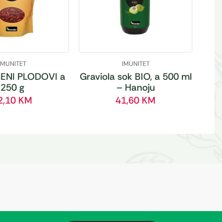
IMUNITET
IMUNITET
ENI PLODOVI a
Graviola sok BIO, a 500 ml
250 g
– Hanoju
2,10
KM
41,60
KM