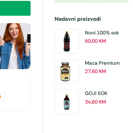
Nedavni proizvodi
Noni 100% sok
BIO, a 1L – Hanoju
60,00
KM
Maca Premium
BIO 500 mg
27,60
KM
tablete, a180 tbl –
Hanoju
GOJI SOK
PREMIUM 100% a
34,60
KM
500 ml