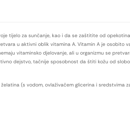
 tijelo za sunčanje, kao i da se zaštitite od opekotin
 pretvara u aktivni oblik vitamina A. Vitamin A je osobito 
i nemaju vitaminsko djelovanje, ali u organizmu se pretvar
ativno dejstvo, tačnije sposobnost da štiti kožu od slob
a želatina (s vodom, ovlaživačem glicerina i sredstvima z