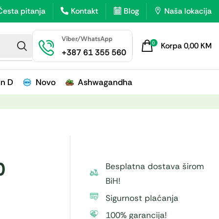
Česta pitanja
Kontakt
Blog
Naša lokacija
Viber/WhatsApp
0
Korpa
0,00
KM
+387 61 355 560
in D
Novo
Ashwagandha
0
Besplatna dostava širom
BiH!
Sigurnost plaćanja
100% garancija!