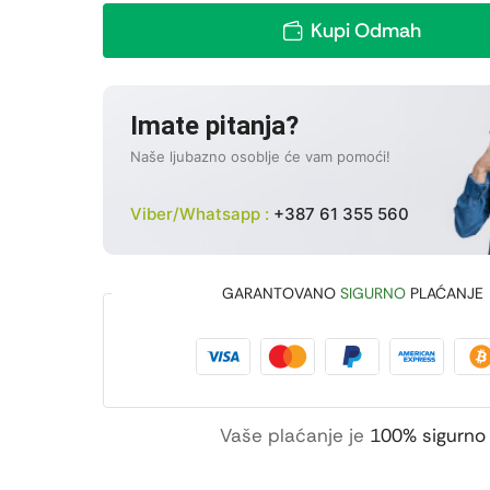
Kupi Odmah
Imate pitanja?
Naše ljubazno osoblje će vam pomoći!
Viber/Whatsapp :
+387 61 355 560
GARANTOVANO
SIGURNO
PLAĆANJE
Vaše plaćanje je
100% sigurno