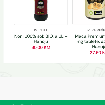
IMUNITET
SVE ZA MUŠ
Noni 100% sok BIO, a 1L –
Maca Premium
Hanoju
mg tablete, a
Hanoj
60,00
KM
27,60