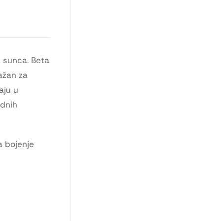
a sunca. Beta
važan za
aju u
odnih
a bojenje