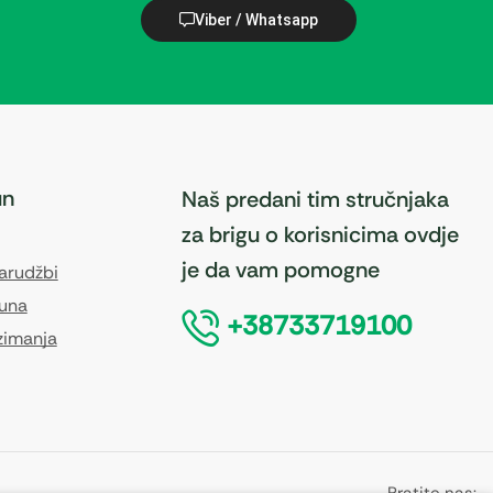
Viber / Whatsapp
un
Naš predani tim stručnjaka
za brigu o korisnicima ovdje
je da vam pomogne
narudžbi
čuna
+38733719100
zimanja
Pratite nas: