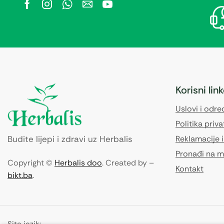
Korisni lin
Uslovi i odr
Politika priva
Budite lijepi i zdravi uz Herbalis
Reklamacije i
Pronađi na m
Copyright ©
Herbalis doo
. Created by –
Kontakt
bikt.ba
.
Site jezik: