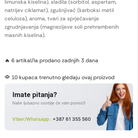
limunska kiselina), sladila (sorbitol, aspartam,
natrijev ciklamat), zgušnjivač (karboksi metil
celuloza), aroma, tvari za sprječavanje
zgrudnjavanja (magnezijeve soli prehrambenih
masnih kiselina).
🔥 6 artikal/la prodano zadnjih 3 dana
10 kupaca trenutno gledaju ovaj proizvod
Imate pitanja?
Naše ljubazno osoblje će vam pomoći!
Viber/Whatsapp :
+387 61 355 560