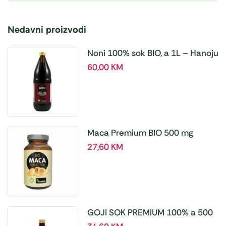
Nedavni proizvodi
Noni 100% sok BIO, a 1L – Hanoju
60,00
KM
Maca Premium BIO 500 mg
tablete, a180 tbl – Hanoju
27,60
KM
GOJI SOK PREMIUM 100% a 500
ml