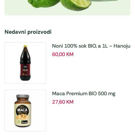
Nedavni proizvodi
Noni 100% sok BIO, a 1L – Hanoju
60,00
KM
Maca Premium BIO 500 mg
tablete, a180 tbl – Hanoju
27,60
KM