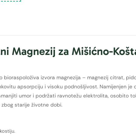
lni Magnezij za Mišićno-Koš
o bioraspoloživa izvora magnezija – magnezij citrat, pidol
inkovitu apsorpciju i visoku podnošljivost. Namijenjen j
manjiti umor i podržati ravnotežu elektrolita, osobito t
 zbog starije životne dobi.
ostiju.