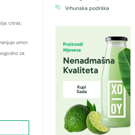
Vrhunska podrška
ja: citrat,
smanjuje umor.
Proizvodi
Mjeseca
 pogodno za
Nenadmašna
Kvaliteta
Kupi
Sada