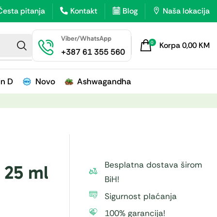
Česta pitanja
Kontakt
Blog
Naša lokacija
Viber/WhatsApp
0
Korpa
0,00
KM
+387 61 355 560
in D
Novo
Ashwagandha
Besplatna dostava širom
 25 ml
BiH!
Sigurnost plaćanja
100% garancija!