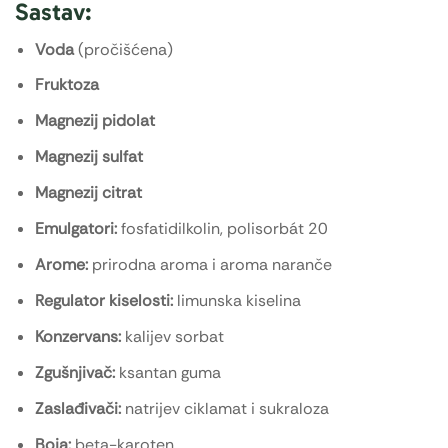
Sastav:
Voda
(pročišćena)
Fruktoza
Magnezij pidolat
Magnezij sulfat
Magnezij citrat
Emulgatori:
fosfatidilkolin, polisorbát 20
Arome:
prirodna aroma i aroma naranče
Regulator kiselosti:
limunska kiselina
Konzervans:
kalijev sorbat
Zgušnjivač:
ksantan guma
Zaslađivači:
natrijev ciklamat i sukraloza
Boja:
beta-karoten