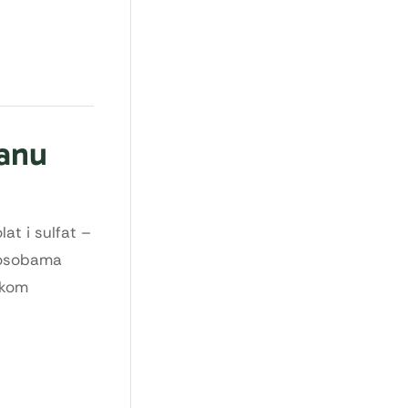
tanu
at i sulfat –
e osobama
okom