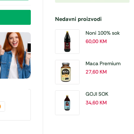
Nedavni proizvodi
Noni 100% sok
BIO, a 1L – Hanoju
60,00
KM
Maca Premium
BIO 500 mg
27,60
KM
tablete, a180 tbl –
Hanoju
GOJI SOK
PREMIUM 100% a
34,60
KM
500 ml