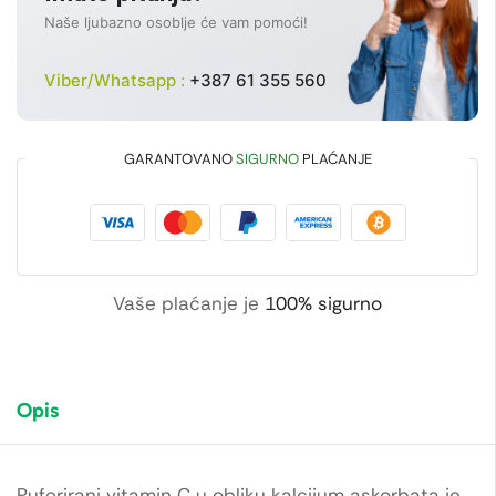
Naše ljubazno osoblje će vam pomoći!
Viber/Whatsapp :
+387 61 355 560
GARANTOVANO
SIGURNO
PLAĆANJE
Vaše plaćanje je
100% sigurno
Opis
Puferirani vitamin C u obliku kalcijum askorbata je