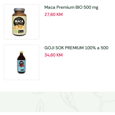
Maca Premium BIO 500 mg
tablete, a180 tbl – Hanoju
27,60
KM
GOJI SOK PREMIUM 100% a 500
ml
34,60
KM