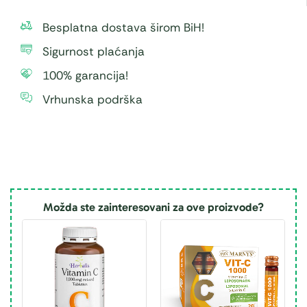
Besplatna dostava širom BiH!
Sigurnost plaćanja
100% garancija!
Vrhunska podrška
Možda ste zainteresovani za ove proizvode?