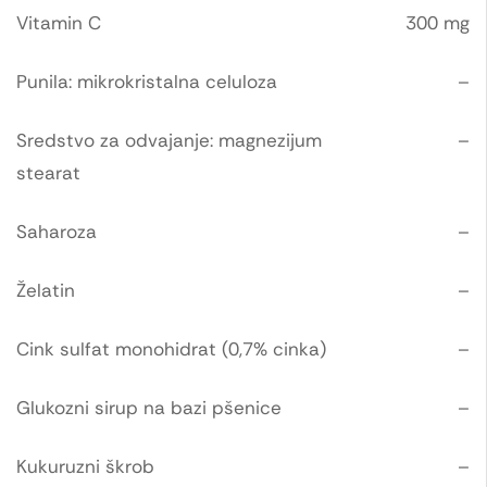
Vitamin C
300 mg
Punila: mikrokristalna celuloza
–
Sredstvo za odvajanje: magnezijum
–
stearat
Saharoza
–
Želatin
–
Cink sulfat monohidrat (0,7% cinka)
–
Glukozni sirup na bazi pšenice
–
Kukuruzni škrob
–