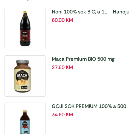
Noni 100% sok BIO, a 1L – Hanoju
60,00
KM
Maca Premium BIO 500 mg
tablete, a180 tbl – Hanoju
27,60
KM
GOJI SOK PREMIUM 100% a 500
ml
34,60
KM