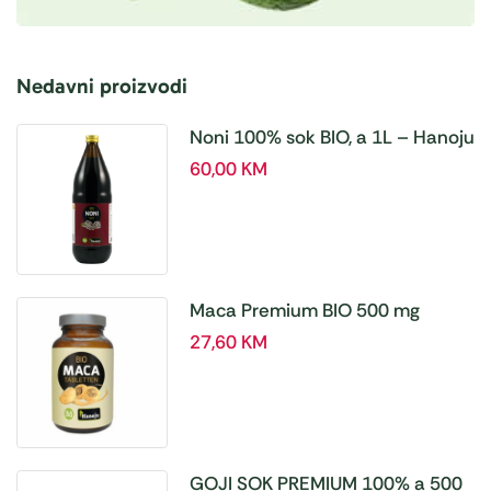
Nedavni proizvodi
Noni 100% sok BIO, a 1L – Hanoju
60,00
KM
Maca Premium BIO 500 mg
tablete, a180 tbl – Hanoju
27,60
KM
GOJI SOK PREMIUM 100% a 500