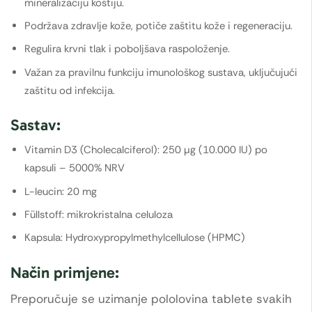
mineralizaciju kostiju.
Podržava zdravlje kože, potiče zaštitu kože i regeneraciju.
Regulira krvni tlak i poboljšava raspoloženje.
Važan za pravilnu funkciju imunološkog sustava, uključujući
zaštitu od infekcija.
Sastav:
Vitamin D3 (Cholecalciferol): 250 µg (10.000 IU) po
kapsuli – 5000% NRV
L-leucin: 20 mg
Füllstoff: mikrokristalna celuloza
Kapsula: Hydroxypropylmethylcellulose (HPMC)
Način primjene:
Preporučuje se uzimanje pololovina tablete svakih