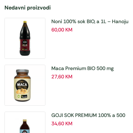
Nedavni proizvodi
Noni 100% sok BIO, a 1L – Hanoju
60,00
KM
Maca Premium BIO 500 mg
tablete, a180 tbl – Hanoju
27,60
KM
GOJI SOK PREMIUM 100% a 500
ml
34,60
KM