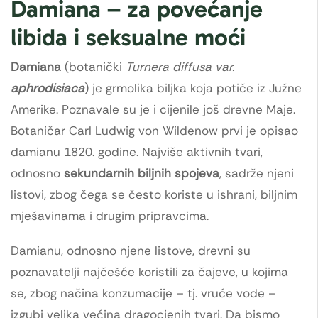
Damiana – za povećanje
libida i seksualne moći
Damiana
(botanički
Turnera diffusa var.
aphrodisiaca
) je grmolika biljka koja potiče iz Južne
Amerike. Poznavale su je i cijenile još drevne Maje.
Botaničar Carl Ludwig von Wildenow prvi je opisao
damianu 1820. godine. Najviše aktivnih tvari,
odnosno
sekundarnih biljnih spojeva
, sadrže njeni
listovi, zbog čega se često koriste u ishrani, biljnim
mješavinama i drugim pripravcima.
Damianu, odnosno njene listove, drevni su
poznavatelji najčešće koristili za čajeve, u kojima
se, zbog načina konzumacije – tj. vruće vode –
izgubi velika većina dragocjenih tvari. Da bismo