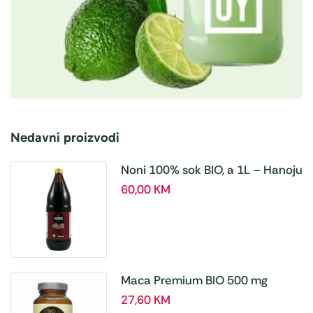
Nedavni proizvodi
Noni 100% sok BIO, a 1L – Hanoju
60,00
KM
Maca Premium BIO 500 mg
tablete, a180 tbl – Hanoju
27,60
KM