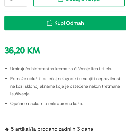
Kupi Odmah
36,20
KM
Umirujuća hidratantna krema za čišćenje lica i tijela.
Pomaže ublažiti osjećaj nelagode i smanjiti nepravilnosti
na koži sklonoj aknama koja je oštećena nakon tretmana
isušivanja.
Ojačano naukom o mikrobiomu kože.
🔥 5 artikal/la prodano zadnjih 3 dana