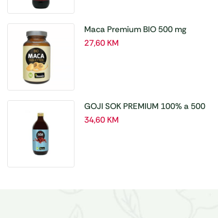
Maca Premium BIO 500 mg
tablete, a180 tbl – Hanoju
27,60
KM
GOJI SOK PREMIUM 100% a 500
ml
34,60
KM