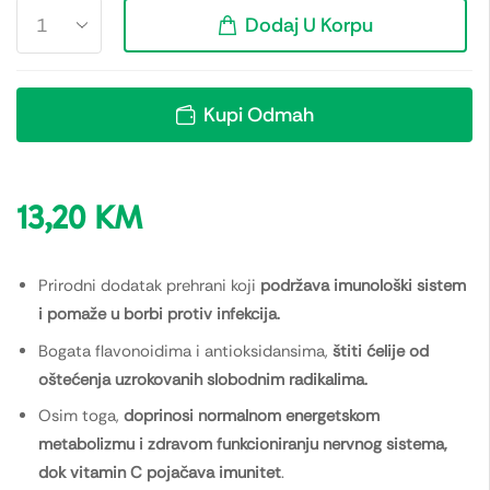
Dodaj U Korpu
Kupi Odmah
13,20
KM
Prirodni dodatak prehrani koji
podržava imunološki sistem
i pomaže u borbi protiv infekcija.
Bogata flavonoidima i antioksidansima,
štiti ćelije od
oštećenja uzrokovanih slobodnim radikalima.
Osim toga,
doprinosi normalnom energetskom
metabolizmu i zdravom funkcioniranju nervnog sistema,
dok vitamin C pojačava imunitet
.