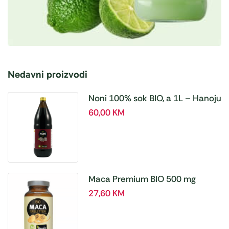
Nedavni proizvodi
Noni 100% sok BIO, a 1L – Hanoju
60,00
KM
Maca Premium BIO 500 mg
tablete, a180 tbl – Hanoju
27,60
KM