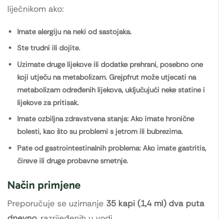
liječnikom ako:
Imate alergiju na neki od sastojaka.
Ste trudni ili dojite.
Uzimate druge lijekove ili dodatke prehrani, posebno one
koji utječu na metabolizam. Grejpfrut može utjecati na
metabolizam određenih lijekova, uključujući neke statine i
lijekove za pritisak.
Imate ozbiljna zdravstvena stanja: Ako imate hronične
bolesti, kao što su problemi s jetrom ili bubrezima.
Pate od gastrointestinalnih problema: Ako imate gastritis,
čireve ili druge probavne smetnje.
Način primjene
Preporučuje se uzimanje
35 kapi (1,4 ml) dva puta
dnevno
, razrijeđenih u vodi.