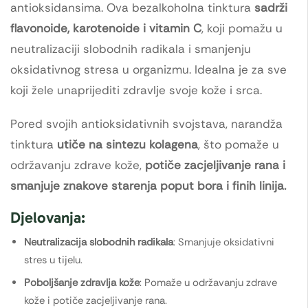
antioksidansima. Ova bezalkoholna tinktura
sadrži
flavonoide, karotenoide i vitamin C
, koji pomažu u
neutralizaciji slobodnih radikala i smanjenju
oksidativnog stresa u organizmu. Idealna je za sve
koji žele unaprijediti zdravlje svoje kože i srca.
Pored svojih antioksidativnih svojstava, narandža
tinktura
utiče na sintezu kolagena
, što pomaže u
održavanju zdrave kože,
potiče zacjeljivanje rana i
smanjuje znakove starenja poput bora i finih linija.
Djelovanja:
Neutralizacija slobodnih radikala
: Smanjuje oksidativni
stres u tijelu.
Poboljšanje zdravlja kože
: Pomaže u održavanju zdrave
kože i potiče zacjeljivanje rana.