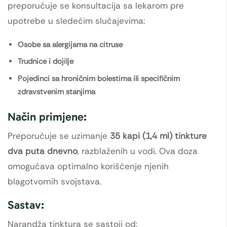
preporučuje se konsultacija sa lekarom pre
upotrebe u sledećim slučajevima:
Osobe sa alergijama na citruse
Trudnice i dojilje
Pojedinci sa hroničnim bolestima ili specifičnim
zdravstvenim stanjima
Način primjene:
Preporučuje se uzimanje
35 kapi (1,4 ml) tinkture
dva puta dnevno
, razblaženih u vodi. Ova doza
omogućava optimalno korišćenje njenih
blagotvornih svojstava.
Sastav:
Narandža tinktura se sastoji od: