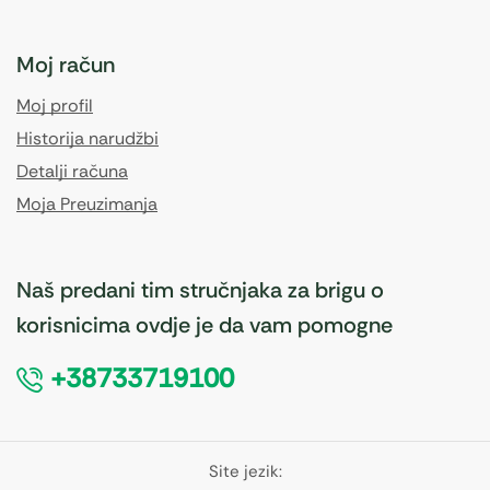
Moj račun
Moj profil
Historija narudžbi
Detalji računa
Moja Preuzimanja
Naš predani tim stručnjaka za brigu o
korisnicima ovdje je da vam pomogne
+38733719100
Site jezik: