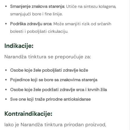
Smanjenje znakova starenja
: Utiče na sintezu kolagena,
smanjujući bore i fine linije.
Podrška zdravlju srca
: Može smanjiti rizik od srčanih
bolesti i poboljšati cirkulaciju.
Indikacije:
Narandža tinktura se preporučuje za:
Osobe koje žele poboljšati zdravlje kože
Pojedince koji se bore sa znakovima starenja
Osobe koje žele podržati zdravlje srca i krvnih žila
Sve one koji traže prirodne antioksidanse
Kontraindikacije:
Iako je Narandža tinktura prirodan proizvod,