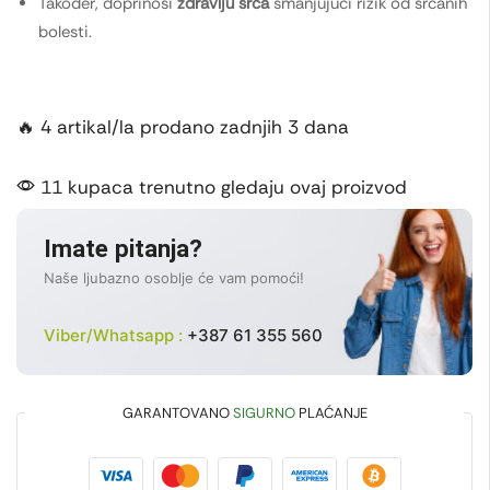
Također, doprinosi
zdravlju srca
smanjujući rizik od srčanih
bolesti.
🔥 4 artikal/la prodano zadnjih 3 dana
11 kupaca trenutno gledaju ovaj proizvod
Imate pitanja?
Naše ljubazno osoblje će vam pomoći!
Viber/Whatsapp :
+387 61 355 560
GARANTOVANO
SIGURNO
PLAĆANJE