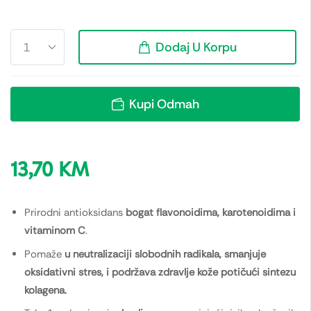
Dodaj U Korpu
Kupi Odmah
13,70
KM
Prirodni antioksidans
bogat flavonoidima, karotenoidima i
vitaminom C
.
Pomaže
u neutralizaciji slobodnih radikala, smanjuje
oksidativni stres, i podržava zdravlje kože potičući sintezu
kolagena.