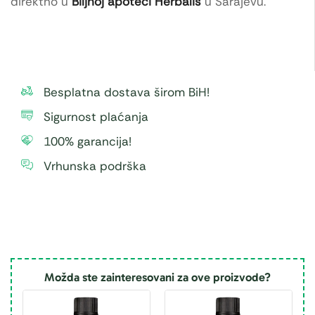
direktno u
Biljnoj apoteci Herbalis
u Sarajevu.
Besplatna dostava širom BiH!
Sigurnost plaćanja
100% garancija!
Vrhunska podrška
Možda ste zainteresovani za ove proizvode?