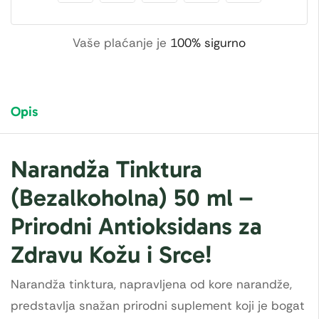
Vaše plaćanje je
100% sigurno
Opis
Narandža Tinktura
(Bezalkoholna) 50 ml –
Prirodni Antioksidans za
Zdravu Kožu i Srce!
Narandža tinktura, napravljena od kore narandže,
predstavlja snažan prirodni suplement koji je bogat