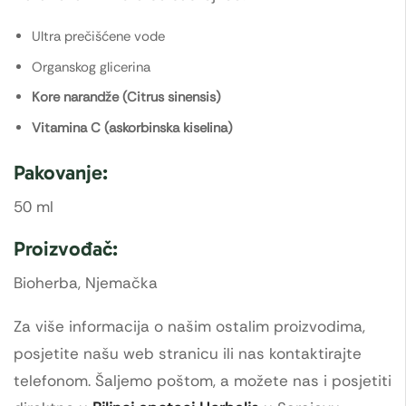
Ultra prečišćene vode
Organskog glicerina
Kore narandže (Citrus sinensis)
Vitamina C (askorbinska kiselina)
Pakovanje:
50 ml
Proizvođač:
Bioherba, Njemačka
Za više informacija o našim ostalim proizvodima,
posjetite našu web stranicu ili nas kontaktirajte
telefonom. Šaljemo poštom, a možete nas i posjetiti