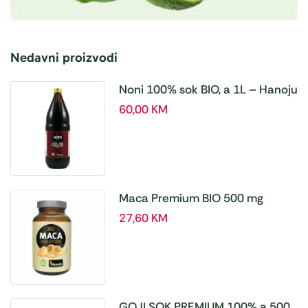
Nedavni proizvodi
Noni 100% sok BIO, a 1L – Hanoju
60,00
KM
Maca Premium BIO 500 mg
tablete, a180 tbl – Hanoju
27,60
KM
GOJI SOK PREMIUM 100% a 500