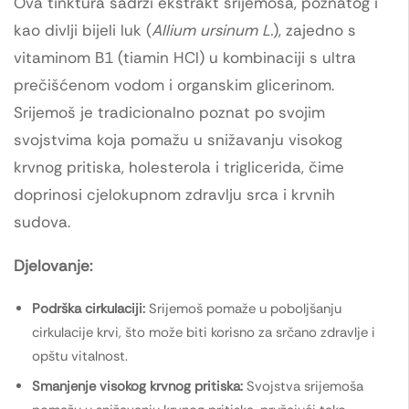
Ova tinktura sadrži ekstrakt srijemoša, poznatog i
kao divlji bijeli luk (
Allium ursinum L.
), zajedno s
vitaminom B1 (tiamin HCl) u kombinaciji s ultra
prečišćenom vodom i organskim glicerinom.
Srijemoš je tradicionalno poznat po svojim
svojstvima koja pomažu u snižavanju visokog
krvnog pritiska, holesterola i triglicerida, čime
doprinosi cjelokupnom zdravlju srca i krvnih
sudova.
Djelovanje:
Podrška cirkulaciji:
Srijemoš pomaže u poboljšanju
cirkulacije krvi, što može biti korisno za srčano zdravlje i
opštu vitalnost.
Smanjenje visokog krvnog pritiska:
Svojstva srijemoša