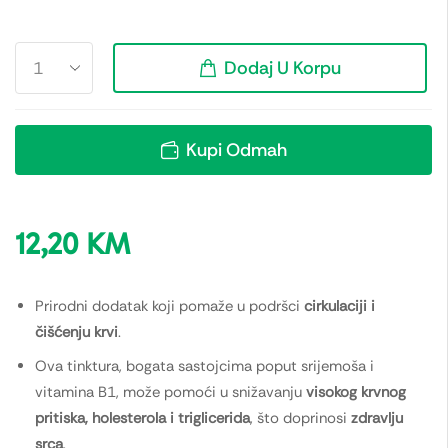
Dodaj U Korpu
Kupi Odmah
12,20
KM
Prirodni dodatak koji pomaže u podršci
cirkulaciji i
čišćenju krvi
.
Ova tinktura, bogata sastojcima poput srijemoša i
vitamina B1, može pomoći u snižavanju
visokog krvnog
pritiska, holesterola i triglicerida
, što doprinosi
zdravlju
srca
.