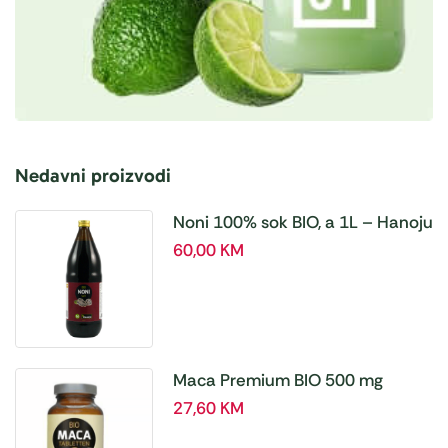
Nedavni proizvodi
Noni 100% sok BIO, a 1L – Hanoju
60,00
KM
Maca Premium BIO 500 mg
tablete, a180 tbl – Hanoju
27,60
KM