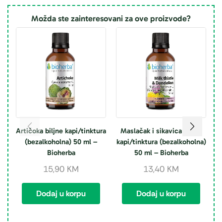
Možda ste zainteresovani za ove proizvode?
Artičoka biljne kapi/tinktura
Maslačak i sikavica biljne
(bezalkoholna) 50 ml –
kapi/tinktura (bezalkoholna)
k
Bioherba
50 ml – Bioherba
15,90
KM
13,40
KM
Dodaj u korpu
Dodaj u korpu