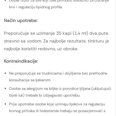
Dobar izbor za sve koji žele prirodno sredstvo za čišćenje
krvi i regulaciju lipidnog profila.
Način upotrebe:
Preporučuje se uzimanje 35 kapi (1,4 ml) dva puta
dnevno sa vodom. Za najbolje rezultate, tinkturu je
najbolje koristiti redovno, uz obroke.
Kontraindikacije:
Ne preporučuje se trudnicama i dojiljama bez prethodne
konsultacije sa ljekarom.
Osobe sa alergijom na biljke iz porodice ljiljana (uključujući
bijeli luk) trebale bi izbjegavati upotrebu.
Prije upotrebe osobe koje uzimaju lijekove za regulaciju
krvnog pritiska ili holesterola trebaju se posavjetovati s