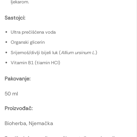
ljekarom.
Sastojci:
Ultra prečišćena voda
Organski glicerin
Srijemoš/divlji bijeli luk (
Allium ursinum L.
)
Vitamin B1 (tiamin HCl)
Pakovanje:
50 ml
Proizvođač:
Bioherba, Njemačka