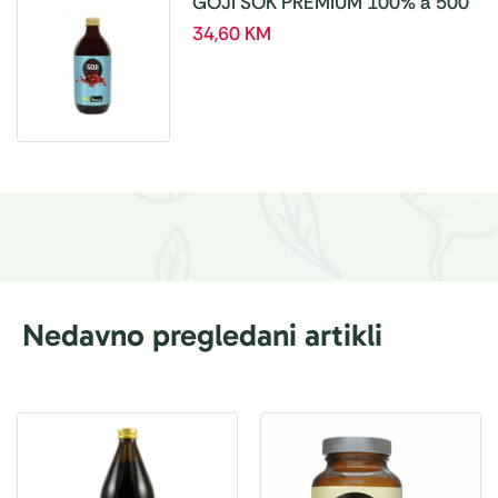
GOJI SOK PREMIUM 100% a 500
ml
34,60
KM
Nedavno pregledani artikli