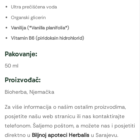
Ultra prečišćena voda
Organski glicerin
Vanilija (*Vanilla planifolia*)
Vitamin B6 (piridoksin hidrohlorid)
Pakovanje:
50 ml
Proizvođač:
Bioherba, Njemačka
Za više informacija o našim ostalim proizvodima,
posjetite našu web stranicu ili nas kontaktirajte
telefonom. Šaljemo poštom, a možete nas i posjetiti
direktno u
Biljnoj apoteci Herbalis
u Sarajevu.