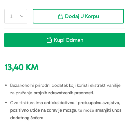
Dodaj U Korpu
Kupi Odmah
13,40
KM
Bezalkoholni prirodni dodatak koji koristi ekstrakt vanilije
za pružanje
brojnih zdravstvenih prednosti.
Ova tinktura ima
antioksidativna i protuupalna svojstva,
pozitivno utiče na zdravlje mozga
, te može
smanjiti unos
dodatnog šećera
.