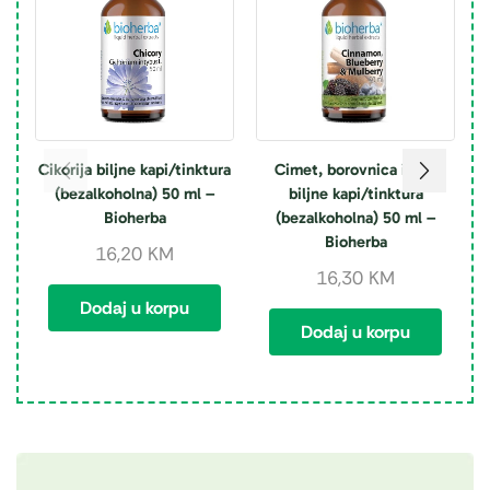
Cikorija biljne kapi/tinktura
Cimet, borovnica i dud
(bezalkoholna) 50 ml –
biljne kapi/tinktura
k
Bioherba
(bezalkoholna) 50 ml –
Bioherba
16,20
KM
16,30
KM
Dodaj u korpu
Dodaj u korpu