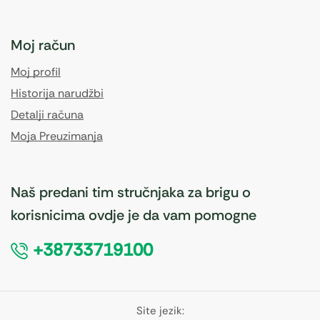
Moj račun
Moj profil
Historija narudžbi
Detalji računa
Moja Preuzimanja
Naš predani tim stručnjaka za brigu o
korisnicima ovdje je da vam pomogne
+38733719100
Site jezik: