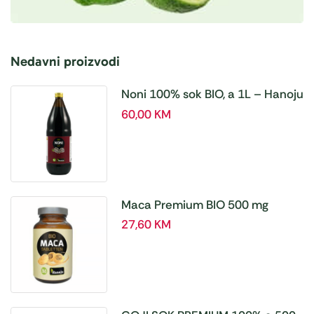
Nedavni proizvodi
Noni 100% sok BIO, a 1L – Hanoju
60,00
KM
Maca Premium BIO 500 mg
tablete, a180 tbl – Hanoju
27,60
KM