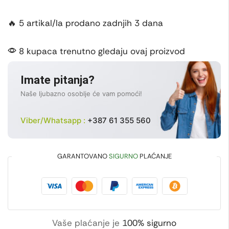
🔥 5 artikal/la prodano zadnjih 3 dana
8 kupaca trenutno gledaju ovaj proizvod
Imate pitanja?
Naše ljubazno osoblje će vam pomoći!
Viber/Whatsapp :
+387 61 355 560
GARANTOVANO
SIGURNO
PLAĆANJE
Vaše plaćanje je
100% sigurno