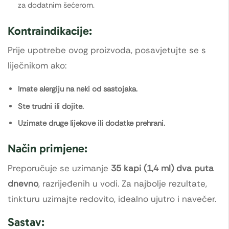
za dodatnim šećerom.
Kontraindikacije:
Prije upotrebe ovog proizvoda, posavjetujte se s
liječnikom ako:
Imate alergiju na neki od sastojaka.
Ste trudni ili dojite.
Uzimate druge lijekove ili dodatke prehrani.
Način primjene:
Preporučuje se uzimanje
35 kapi (1,4 ml) dva puta
dnevno
, razrijeđenih u vodi. Za najbolje rezultate,
tinkturu uzimajte redovito, idealno ujutro i navečer.
Sastav: