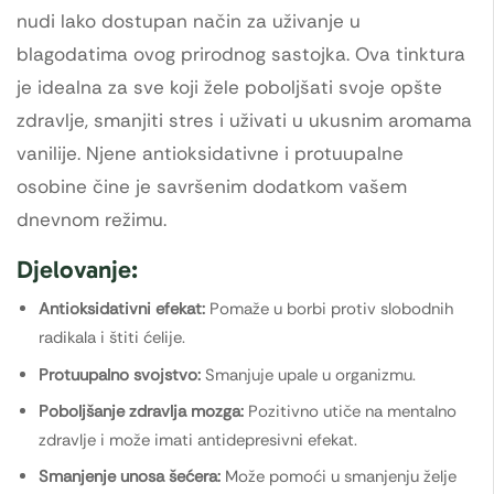
nudi lako dostupan način za uživanje u
blagodatima ovog prirodnog sastojka. Ova tinktura
je idealna za sve koji žele poboljšati svoje opšte
zdravlje, smanjiti stres i uživati u ukusnim aromama
vanilije. Njene antioksidativne i protuupalne
osobine čine je savršenim dodatkom vašem
dnevnom režimu.
Djelovanje:
Antioksidativni efekat:
Pomaže u borbi protiv slobodnih
radikala i štiti ćelije.
Protuupalno svojstvo:
Smanjuje upale u organizmu.
Poboljšanje zdravlja mozga:
Pozitivno utiče na mentalno
zdravlje i može imati antidepresivni efekat.
Smanjenje unosa šećera:
Može pomoći u smanjenju želje