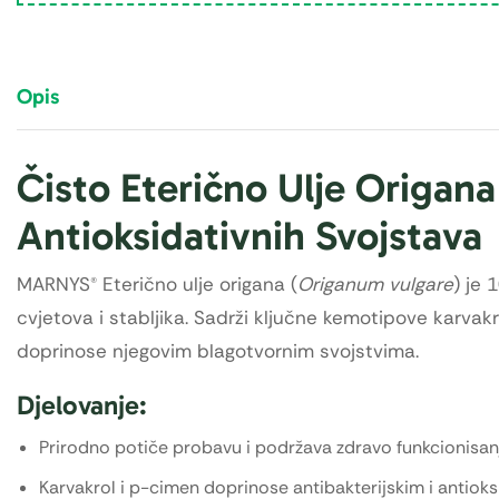
Opis
Čisto Eterično Ulje Origana 
Antioksidativnih Svojstava
MARNYS® Eterično ulje origana (
Origanum vulgare
) je 
cvjetova i stabljika. Sadrži ključne kemotipove karvakr
doprinose njegovim blagotvornim svojstvima.
Djelovanje:
Prirodno potiče probavu i podržava zdravo funkcionisa
Karvakrol i p-cimen doprinose antibakterijskim i antioks