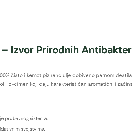
– Izvor Prirodnih Antibakteri
100% čisto i kemotipizirano ulje dobiveno parnom destil
ol i p-cimen koji daju karakterističan aromatični i začin
nje probavnog sistema.
idativnim svojstvima.