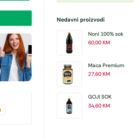
Nedavni proizvodi
Noni 100% sok
BIO, a 1L – Hanoju
60,00
KM
Maca Premium
BIO 500 mg
27,60
KM
tablete, a180 tbl –
Hanoju
GOJI SOK
PREMIUM 100% a
34,60
KM
500 ml