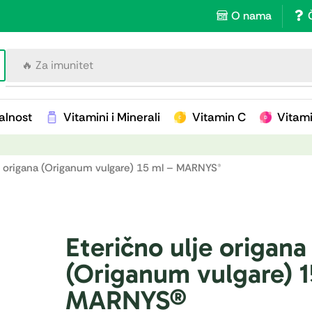
O nama
🔥 Za imunitet
alnost
Vitamini i Minerali
Vitamin C
Vitam
je origana (Origanum vulgare) 15 ml – MARNYS®
Eterično ulje origana
(Origanum vulgare) 1
MARNYS®