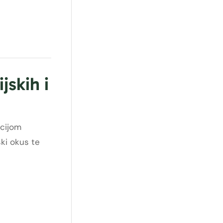
jskih i
acijom
ski okus te