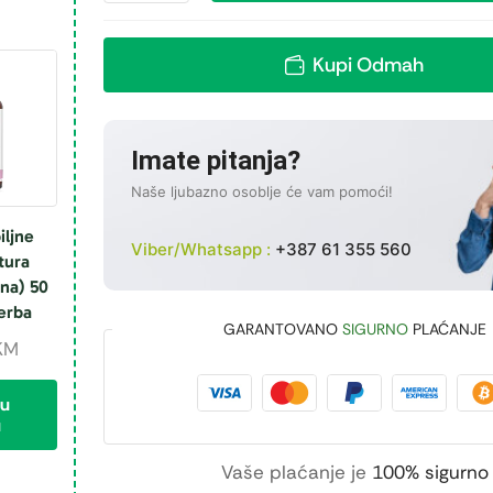
Kupi Odmah
Imate pitanja?
Naše ljubazno osoblje će vam pomoći!
iljne
Viber/Whatsapp :
+387 61 355 560
tura
na) 50
erba
GARANTOVANO
SIGURNO
PLAĆANJE
KM
 u
u
Vaše plaćanje je
100% sigurno