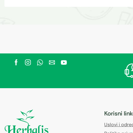
Korisni lin
Uslovi i odr