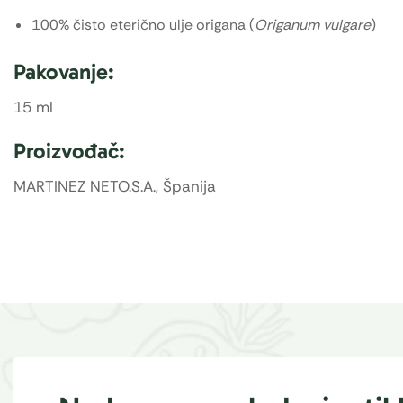
100% čisto eterično ulje origana (
Origanum vulgare
)
Pakovanje:
15 ml
Proizvođač:
MARTINEZ NETO.S.A., Španija