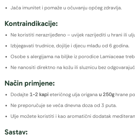
Jača imunitet i pomaže u očuvanju općeg zdravlja.
Kontraindikacije:
Ne koristiti nerazrijeđeno – uvijek razrijediti u hrani ili ulj
Izbjegavati trudnice, dojilje i djecu mlađu od 6 godina.
Osobe s alergijama na biljke iz porodice Lamiaceae treba
Ne nanositi direktno na kožu ili sluznicu bez odgovarajuć
Način primjene:
Dodajte
1-2 kapi
eteričnog ulja origana
u 250g
hrane pop
Ne preporučuje se veća dnevna doza od 3 puta.
Ulje možete koristiti i kao aromatični dodatak mediteran
Sastav: