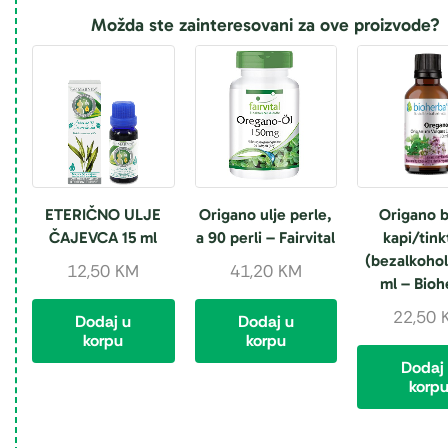
Možda ste zainteresovani za ove proizvode?
ETERIČNO ULJE
Origano ulje perle,
Origano b
ČAJEVCA 15 ml
a 90 perli – Fairvital
kapi/tink
(bezalkohol
12,50
KM
41,20
KM
ml – Bioh
22,50
Dodaj u
Dodaj u
korpu
korpu
Dodaj
korp