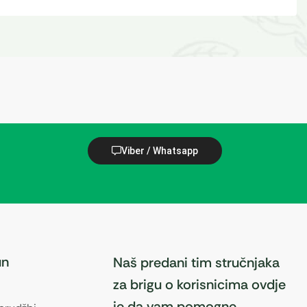
Viber / Whatsapp
un
Naš predani tim stručnjaka
za brigu o korisnicima ovdje
je da vam pomogne