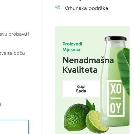
Vrhunska podrška
ravu probavu i
Proizvodi
Mjeseca
stva za opću
Nenadmašna
Kvaliteta
Kupi
Sada
d