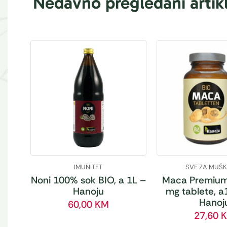
Nedavno pregledani artikl
IMUNITET
SVE ZA MUŠ
Noni 100% sok BIO, a 1L –
Maca Premium
Hanoju
mg tablete, a
Hanoj
60,00
KM
27,60