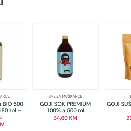
i
KARCE
SVE ZA MUŠKARCE
 BIO 500
GOJI SOK PREMIUM
GOJI SUŠ
180 tbl –
100% a 500 ml
u
34,60
KM
2
KM