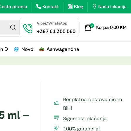
Česta pitanja
Kontakt
Blog
Naša lokacija
Viber/WhatsApp
0
Korpa
0,00
KM
+387 61 355 560
in D
Novo
Ashwagandha
Besplatna dostava širom
BiH!
5 ml –
Sigurnost plaćanja
100% garancija!