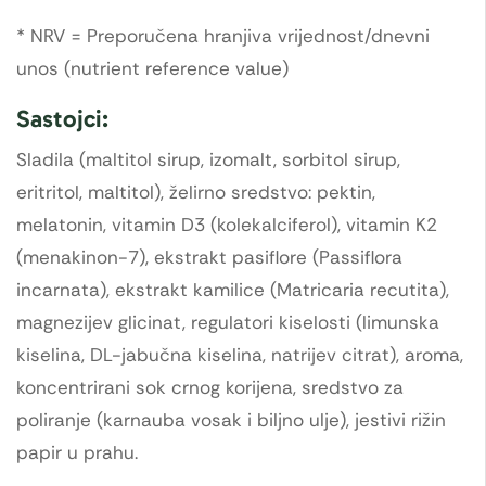
* NRV = Preporučena hranjiva vrijednost/dnevni
unos (nutrient reference value)
Sastojci:
Sladila (maltitol sirup, izomalt, sorbitol sirup,
eritritol, maltitol), želirno sredstvo: pektin,
melatonin, vitamin D3 (kolekalciferol), vitamin K2
(menakinon-7), ekstrakt pasiflore (Passiflora
incarnata), ekstrakt kamilice (Matricaria recutita),
magnezijev glicinat, regulatori kiselosti (limunska
kiselina, DL-jabučna kiselina, natrijev citrat), aroma,
koncentrirani sok crnog korijena, sredstvo za
poliranje (karnauba vosak i biljno ulje), jestivi rižin
papir u prahu.