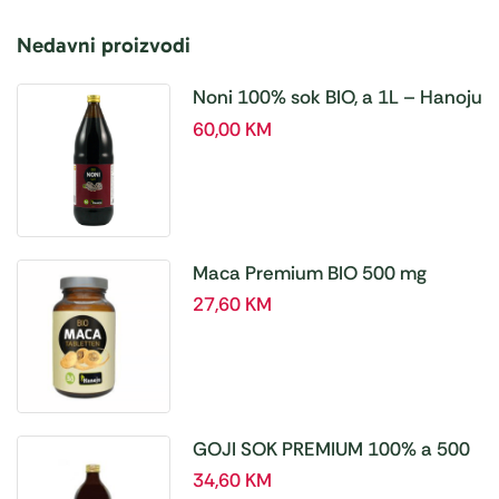
Nedavni proizvodi
Noni 100% sok BIO, a 1L – Hanoju
60,00
KM
Maca Premium BIO 500 mg
tablete, a180 tbl – Hanoju
27,60
KM
GOJI SOK PREMIUM 100% a 500
ml
34,60
KM