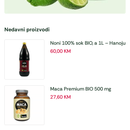
Nedavni proizvodi
Noni 100% sok BIO, a 1L – Hanoju
60,00
KM
Maca Premium BIO 500 mg
tablete, a180 tbl – Hanoju
27,60
KM