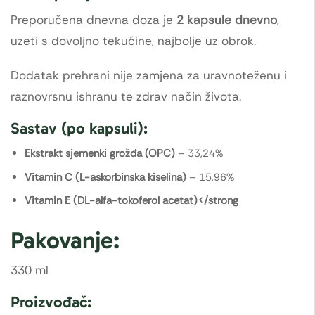
Preporučena dnevna doza je
2 kapsule dnevno
,
uzeti s dovoljno tekućine, najbolje uz obrok.
Dodatak prehrani nije zamjena za uravnoteženu i
raznovrsnu ishranu te zdrav način života.
Sastav (po kapsuli):
Ekstrakt sjemenki grožđa (OPC)
– 33,24%
Vitamin C (L-askorbinska kiselina)
– 15,96%
Vitamin E (DL-alfa-tokoferol acetat)</strong
Pakovanje:
330 ml
Proizvođač: