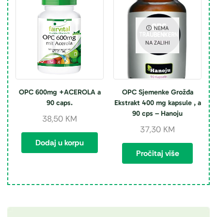
NEMA
NA ZALIHI
OPC 600mg +ACEROLA a
OPC Sjemenke Grožđa
90 caps.
Ekstrakt 400 mg kapsule , a
90 cps – Hanoju
38,50
KM
37,30
KM
Dodaj u korpu
Pročitaj više