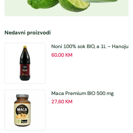
Nedavni proizvodi
Noni 100% sok BIO, a 1L – Hanoju
60,00
KM
Maca Premium BIO 500 mg
tablete, a180 tbl – Hanoju
27,60
KM