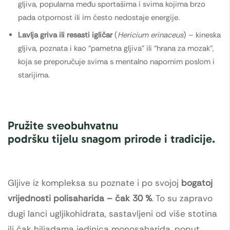
gljiva, popularna među sportašima i svima kojima brzo
pada otpornost ili im često nedostaje energije.
Lavlja griva ili resasti igličar
(
Hericium erinaceus
) – kineska
gljiva, poznata i kao “pametna gljiva” ili “hrana za mozak”,
koja se preporučuje svima s mentalno napornim poslom i
starijima.
Pružite sveobuhvatnu
podršku tijelu snagom prirode i tradicije.
Gljive iz kompleksa su poznate i po svojoj
bogatoj
vrijednosti polisaharida – čak 30 %
. To su zapravo
dugi lanci ugljikohidrata, sastavljeni od više stotina
ili čak hiljadama jedinica monosaharida, poput