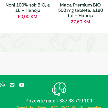
Noni 100% sok BIO, a
Maca Premium BIO
1L – Hanoju
500 mg tablete, a180
tbl – Hanoju
60,00
KM
27,60
KM
Pozovite nas: +387 33 719 100
Ponedjeljak - Subota: 8:00 - 20:00 | Nedjelja - neradno