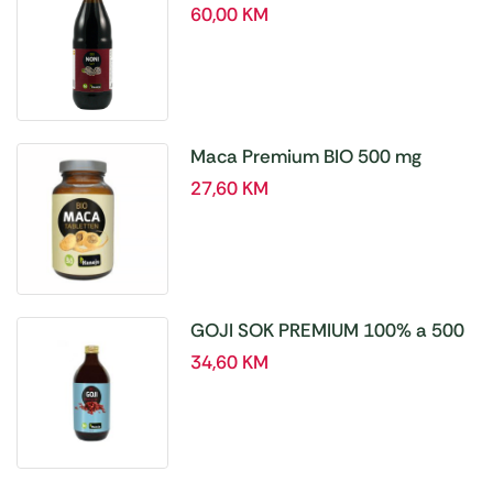
60,00
KM
Maca Premium BIO 500 mg
tablete, a180 tbl – Hanoju
27,60
KM
GOJI SOK PREMIUM 100% a 500
ml
34,60
KM