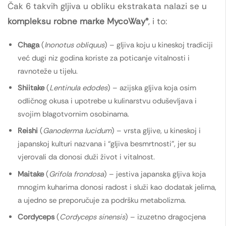
Čak 6 takvih gljiva u obliku ekstrakata nalazi se u
kompleksu robne marke MycoWay®
, i to:
Chaga
(
Inonotus obliquus
) – gljiva koju u kineskoj tradiciji
već dugi niz godina koriste za poticanje vitalnosti i
ravnoteže u tijelu.
Shiitake
(
Lentinula edodes
) – azijska gljiva koja osim
odličnog okusa i upotrebe u kulinarstvu oduševljava i
svojim blagotvornim osobinama.
Reishi
(
Ganoderma lucidum
) – vrsta gljive, u kineskoj i
japanskoj kulturi nazvana i “gljiva besmrtnosti”, jer su
vjerovali da donosi duži život i vitalnost.
Maitake
(
Grifola frondosa
) – jestiva japanska gljiva koja
mnogim kuharima donosi radost i služi kao dodatak jelima,
a ujedno se preporučuje za podršku metabolizma.
Cordyceps
(
Cordyceps sinensis
) – izuzetno dragocjena