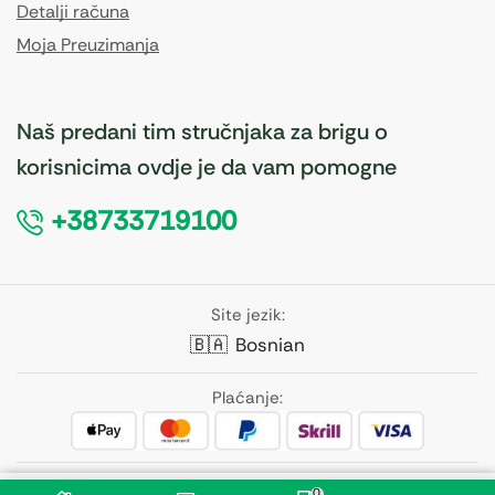
Detalji računa
Moja Preuzimanja
Naš predani tim stručnjaka za brigu o
korisnicima ovdje je da vam pomogne
+38733719100
Site jezik:
🇧🇦
Bosnian
Plaćanje:
Pratite nas:
0