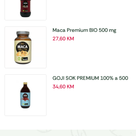
Maca Premium BIO 500 mg
tablete, a180 tbl – Hanoju
27,60
KM
GOJI SOK PREMIUM 100% a 500
ml
34,60
KM