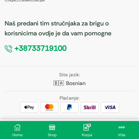
Naš predani tim stručnjaka za brigu o
korisnicima ovdje je da vam pomogne
+38733719100
Site jezik:
🇧🇦
Bosnian
Plaćanje:
Pratite nas:
0
25,40
KM
Dodaj U Korpu
Home
Shop
Korpa
Više