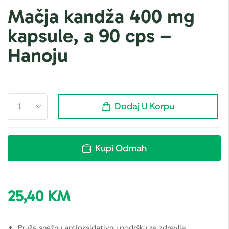
Mačja kandža 400 mg
kapsule, a 90 cps –
Hanoju
Dodaj U Korpu
Kupi Odmah
25,40
KM
Pruža snažnu antioksidativnu podršku za zdravlje.