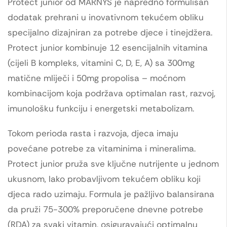
Protect junior od MARNYS je napredno formulisan
dodatak prehrani u inovativnom tekućem obliku
specijalno dizajniran za potrebe djece i tinejdžera.
Protect junior kombinuje 12 esencijalnih vitamina
(cijeli B kompleks, vitamini C, D, E, A) sa 300mg
matične mliječi i 50mg propolisa – moćnom
kombinacijom koja podržava optimalan rast, razvoj,
imunološku funkciju i energetski metabolizam.
Tokom perioda rasta i razvoja, djeca imaju
povećane potrebe za vitaminima i mineralima.
Protect junior pruža sve ključne nutrijente u jednom
ukusnom, lako probavljivom tekućem obliku koji
djeca rado uzimaju. Formula je pažljivo balansirana
da pruži 75-300% preporučene dnevne potrebe
(RDA) za svaki vitamin, osiguravajući optimalnu