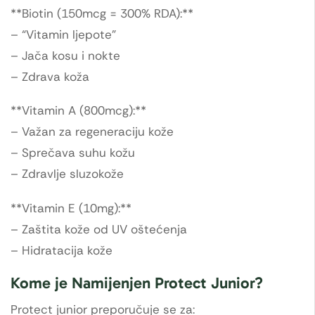
**Biotin (150mcg = 300% RDA):**
– “Vitamin ljepote”
– Jača kosu i nokte
– Zdrava koža
**Vitamin A (800mcg):**
– Važan za regeneraciju kože
– Sprečava suhu kožu
– Zdravlje sluzokože
**Vitamin E (10mg):**
– Zaštita kože od UV oštećenja
– Hidratacija kože
Kome je Namijenjen Protect Junior?
Protect junior preporučuje se za: