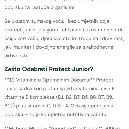
podršku za rastuće organisme.
Sa ukusom šumskog voća i bez umjetnih boja,
protect junior je siguran, efikasan i ukusan način da
osigurate vašoj djeci sve što im treba za zdrav rast,
jak imunitet i dovoljno energije za svakodnevne
aktivnosti.
Zašto Odabrati Protect Junior?
**12 Vitamina u Optimalnim Dozama:** Protect
junior sadrži kompletan spektar vitamina: svih 8
vitamina B kompleksa (B1, B2, B3, B5, B6, B7, B9,
B12) plus vitamini C, D, E i A. Ovo nije parcijalna
podrška – to je kompletna nutritivna zaštita.
**Matična Mliječ – “Superfood” za Djecu:** 300mg