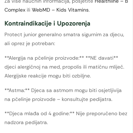
Za više naučnih informacija, posjetite
Healthline – B
Complex
ili
WebMD – Kids Vitamins
.
Kontraindikacije i Upozorenja
Protect junior generalno smatra sigurnim za djecu,
ali oprez je potreban:
**Alergija na pčelinje proizvode:** **NE davati**
djeci alergičnoj na med, propolis ili matičnu mliječ.
Alergijske reakcije mogu biti ozbiljne.
**Astma:** Djeca sa astmom mogu biti osjetljivija
na pčelinje proizvode – konsultujte pedijatra.
**Djeca mlađa od 4 godine:** Nije preporučeno bez
nadzora pedijatra.