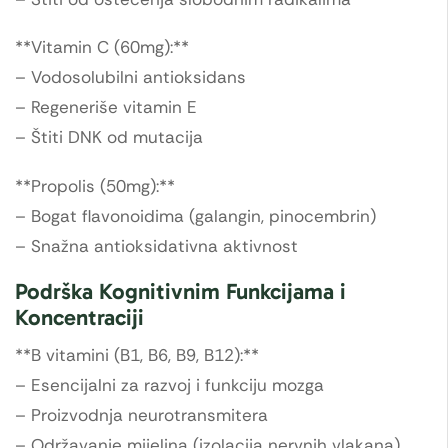
**Vitamin C (60mg):**
– Vodosolubilni antioksidans
– Regeneriše vitamin E
– Štiti DNK od mutacija
**Propolis (50mg):**
– Bogat flavonoidima (galangin, pinocembrin)
– Snažna antioksidativna aktivnost
Podrška Kognitivnim Funkcijama i
Koncentraciji
**B vitamini (B1, B6, B9, B12):**
– Esencijalni za razvoj i funkciju mozga
– Proizvodnja neurotransmitera
– Održavanje mijelina (izolacija nervnih vlakana)