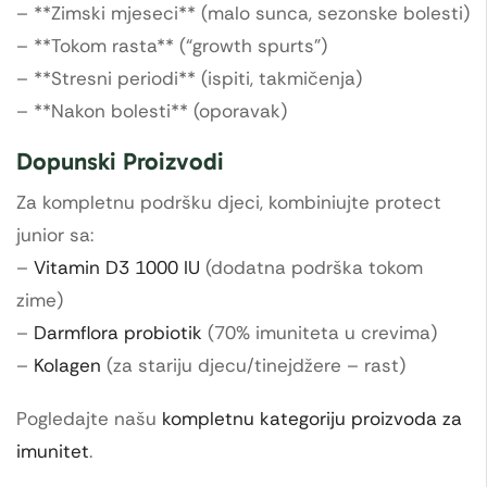
– **Zimski mjeseci** (malo sunca, sezonske bolesti)
– **Tokom rasta** (“growth spurts”)
– **Stresni periodi** (ispiti, takmičenja)
– **Nakon bolesti** (oporavak)
Dopunski Proizvodi
Za kompletnu podršku djeci, kombiniujte protect
junior sa:
–
Vitamin D3 1000 IU
(dodatna podrška tokom
zime)
–
Darmflora probiotik
(70% imuniteta u crevima)
–
Kolagen
(za stariju djecu/tinejdžere – rast)
Pogledajte našu
kompletnu kategoriju proizvoda za
imunitet
.