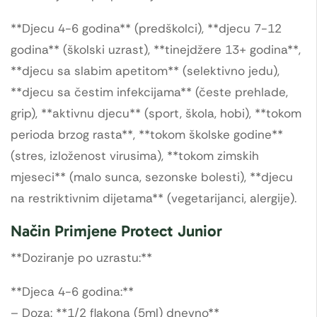
**Djecu 4-6 godina** (predškolci), **djecu 7-12
godina** (školski uzrast), **tinejdžere 13+ godina**,
**djecu sa slabim apetitom** (selektivno jedu),
**djecu sa čestim infekcijama** (česte prehlade,
grip), **aktivnu djecu** (sport, škola, hobi), **tokom
perioda brzog rasta**, **tokom školske godine**
(stres, izloženost virusima), **tokom zimskih
mjeseci** (malo sunca, sezonske bolesti), **djecu
na restriktivnim dijetama** (vegetarijanci, alergije).
Način Primjene Protect Junior
**Doziranje po uzrastu:**
**Djeca 4-6 godina:**
– Doza: **1/2 flakona (5ml) dnevno**