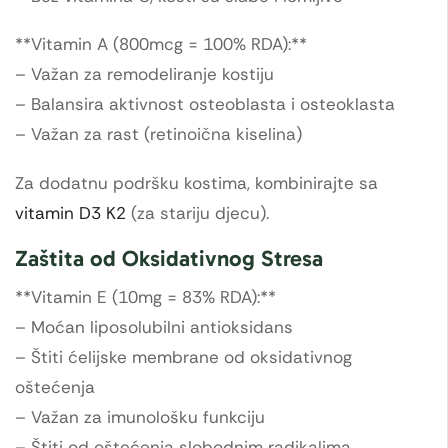
**Vitamin A (800mcg = 100% RDA):**
– Važan za remodeliranje kostiju
– Balansira aktivnost osteoblasta i osteoklasta
– Važan za rast (retinoična kiselina)
Za dodatnu podršku kostima, kombinirajte sa
vitamin D3 K2
(za stariju djecu).
Zaštita od Oksidativnog Stresa
**Vitamin E (10mg = 83% RDA):**
– Moćan liposolubilni antioksidans
– Štiti ćelijske membrane od oksidativnog
oštećenja
– Važan za imunološku funkciju
– Štiti od oštećenja slobodnim radikalima