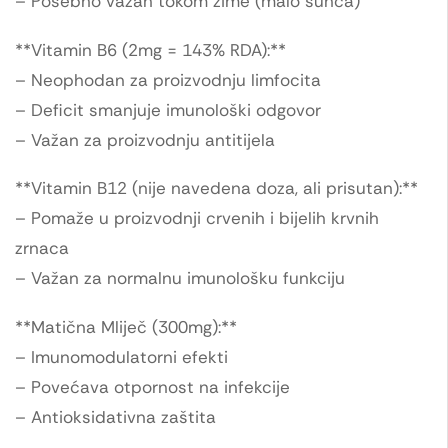
– Posebno važan tokom zime (malo sunca)
**Vitamin B6 (2mg = 143% RDA):**
– Neophodan za proizvodnju limfocita
– Deficit smanjuje imunološki odgovor
– Važan za proizvodnju antitijela
**Vitamin B12 (nije navedena doza, ali prisutan):**
– Pomaže u proizvodnji crvenih i bijelih krvnih
zrnaca
– Važan za normalnu imunološku funkciju
**Matična Mliječ (300mg):**
– Imunomodulatorni efekti
– Povećava otpornost na infekcije
– Antioksidativna zaštita