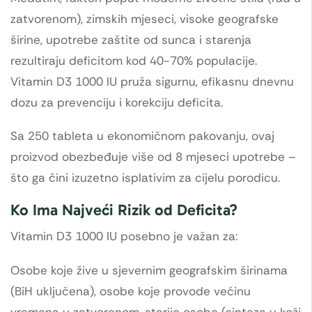
zatvorenom), zimskih mjeseci, visoke geografske
širine, upotrebe zaštite od sunca i starenja
rezultiraju deficitom kod 40-70% populacije.
Vitamin D3 1000 IU pruža sigurnu, efikasnu dnevnu
dozu za prevenciju i korekciju deficita.
Sa 250 tableta u ekonomičnom pakovanju, ovaj
proizvod obezbeđuje više od 8 mjeseci upotrebe –
što ga čini izuzetno isplativim za cijelu porodicu.
Ko Ima Najveći Rizik od Deficita?
Vitamin D3 1000 IU posebno je važan za:
Osobe koje žive u sjevernim geografskim širinama
(BiH uključena), osobe koje provode većinu
vremena u zatvorenom, starije osobe (sinteza u koži