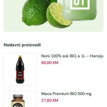
Nedavni proizvodi
Noni 100% sok BIO, a 1L – Hanoju
60,00
KM
Maca Premium BIO 500 mg
tablete, a180 tbl – Hanoju
27,60
KM