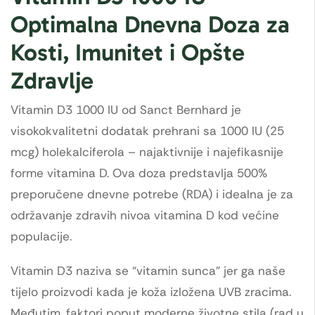
Optimalna Dnevna Doza za
Kosti, Imunitet i Opšte
Zdravlje
Vitamin D3 1000 IU od Sanct Bernhard je
visokokvalitetni dodatak prehrani sa 1000 IU (25
mcg) holekalciferola – najaktivnije i najefikasnije
forme vitamina D. Ova doza predstavlja 500%
preporučene dnevne potrebe (RDA) i idealna je za
održavanje zdravih nivoa vitamina D kod većine
populacije.
Vitamin D3 naziva se “vitamin sunca” jer ga naše
tijelo proizvodi kada je koža izložena UVB zracima.
Međutim, faktori poput moderne životne stila (rad u