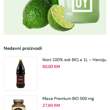
Nedavni proizvodi
Noni 100% sok BIO, a 1L – Hanoju
60,00
KM
Maca Premium BIO 500 mg
tablete, a180 tbl – Hanoju
27,60
KM