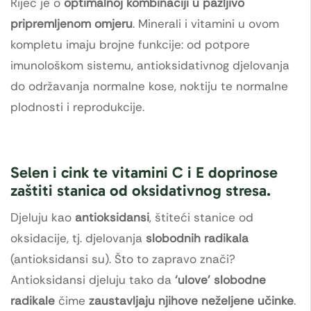
Riječ je o
optimalnoj kombinaciji u pažljivo
pripremljenom omjeru
. Minerali i vitamini u ovom
kompletu imaju brojne funkcije: od potpore
imunološkom sistemu, antioksidativnog djelovanja
do održavanja normalne kose, noktiju te normalne
plodnosti i reprodukcije.
Selen i cink te vitamini C i E doprinose
zaštiti stanica od oksidativnog stresa
.
Djeluju kao
antioksidansi
, štiteći stanice od
oksidacije, tj. djelovanja
slobodnih radikala
(antioksidansi su). Što to zapravo znači?
Antioksidansi djeluju tako da
‘ulove’ slobodne
radikale
čime
zaustavljaju njihove neželjene učinke
.