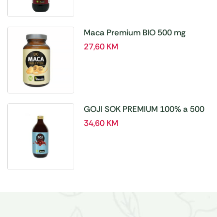
Maca Premium BIO 500 mg
tablete, a180 tbl – Hanoju
27,60
KM
GOJI SOK PREMIUM 100% a 500
ml
34,60
KM