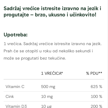
Sadržaj vrećice istresite izravno na jezik i
progutajte – brzo, ukusno i učinkovito!
Upotreba:
1 vrećica. Sadržaj vrećice istresite izravno na jezik.
Prah će se otopiti u roku od nekoliko sekundi i
može se progutati bez tekućine.
1 VREĆICA*
% PDU**
Vitamin C
500 mg
625 %
Cink
10 mg
100 %
Vitamin D3
10 µg
200 %