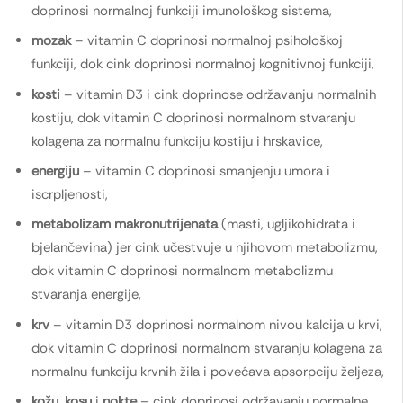
doprinosi normalnoj funkciji imunološkog sistema,
mozak
– vitamin C doprinosi normalnoj psihološkoj
funkciji, dok cink doprinosi normalnoj kognitivnoj funkciji,
kosti
– vitamin D3 i cink doprinose održavanju normalnih
kostiju, dok vitamin C doprinosi normalnom stvaranju
kolagena za normalnu funkciju kostiju i hrskavice,
energiju
– vitamin C doprinosi smanjenju umora i
iscrpljenosti,
metabolizam makronutrijenata
(masti, ugljikohidrata i
bjelančevina) jer cink učestvuje u njihovom metabolizmu,
dok vitamin C doprinosi normalnom metabolizmu
stvaranja energije,
krv
– vitamin D3 doprinosi normalnom nivou kalcija u krvi,
dok vitamin C doprinosi normalnom stvaranju kolagena za
normalnu funkciju krvnih žila i povećava apsorpciju željeza,
kožu
,
kosu
i
nokte
– cink doprinosi održavanju normalne