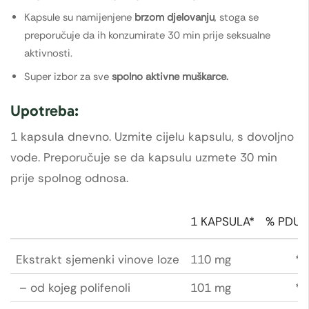
Kapsule su namijenjene
brzom djelovanju
, stoga se
preporučuje da ih konzumirate 30 min prije seksualne
aktivnosti.
Super izbor za sve
spolno aktivne muškarce.
Upotreba:
1 kapsula dnevno. Uzmite cijelu kapsulu, s dovoljno
vode. Preporučuje se da kapsulu uzmete 30 min
prije spolnog odnosa.
1 KAPSULA*
% PDU*
Ekstrakt sjemenki vinove loze
110 mg
**
– od kojeg polifenoli
101 mg
**