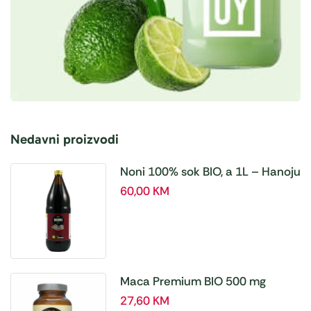
Nedavni proizvodi
Noni 100% sok BIO, a 1L – Hanoju
60,00
KM
Maca Premium BIO 500 mg
tablete, a180 tbl – Hanoju
27,60
KM