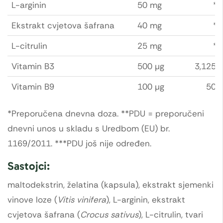
L-arginin
50 mg
**
Ekstrakt cvjetova šafrana
40 mg
**
L-citrulin
25 mg
**
Vitamin B3
500 µg
3,125 
Vitamin B9
100 µg
50 
*Preporučena dnevna doza. **PDU = preporučeni
dnevni unos u skladu s Uredbom (EU) br.
1169/2011. ***PDU još nije određen.
Sastojci:
maltodekstrin, želatina (kapsula), ekstrakt sjemenki
vinove loze (
Vitis vinifera
), L-arginin, ekstrakt
cvjetova šafrana (
Crocus sativus
), L-citrulin, tvari