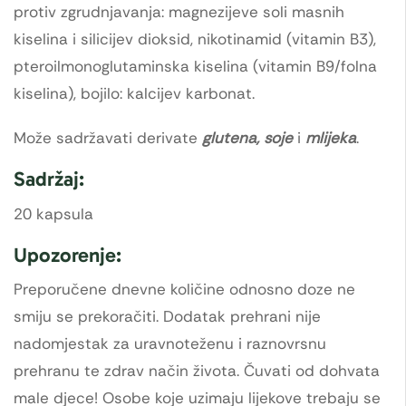
protiv zgrudnjavanja: magnezijeve soli masnih
kiselina i silicijev dioksid, nikotinamid (vitamin B3),
pteroilmonoglutaminska kiselina (vitamin B9/folna
kiselina), bojilo: kalcijev karbonat.
Može sadržavati derivate
glutena, soje
i
mlijeka
.
Sadržaj:
20 kapsula
Upozorenje:
Preporučene dnevne količine odnosno doze ne
smiju se prekoračiti. Dodatak prehrani nije
nadomjestak za uravnoteženu i raznovrsnu
prehranu te zdrav način života. Čuvati od dohvata
male djece! Osobe koje uzimaju lijekove trebaju se