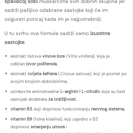
spavaćoj sobi
muškarcima svih dobnih skupina jer
sadrži pažljivo odabrane sastojke koji će im
osigurati poticaj kada im je najpotrebniji.
U tu svrhu ova formula sadrži samo
izuzetne
sastojke
:
ekstrakt listova
vinove loze
(Vitis vinifera
), koja je
odličan
izvor polifenola
,
ekstrakt
cvijeta šafrana
(
Crocus sativu
s), koji je poznat po
svojim brojnim dobrobitima,
učinkovite aminokiseline
L-arginin i L-citrulin
, koje su čest
sastojak dodataka
za izdržljivost
,
vitamin B3
, koji doprinosi funkcioniranju
nervnog sistema
,
vitamin B9
(folna kiselina), koji zajedno s B3
doprinosi
smanjenju umora
i