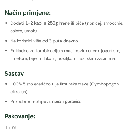
Način primjene:
Dodati
1-2 kapi u 250g
hrane ili pića (npr. čaj, smoothie,
salata, umak).
Ne koristiti više od 3 puta dnevno.
Prikladno za kombinaciju s maslinovim uljem, jogurtom,
limetom, bijelim lukom, bosiljkom i azijskim začinima.
Sastav
100% čisto eterično ulje limunske trave (Cymbopogon
citratus).
Prirodni kemotipovi:
neral
i
geranial.
Pakovanje:
15 ml