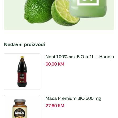
Nedavni proizvodi
Noni 100% sok BIO, a 1L – Hanoju
60,00
KM
Maca Premium BIO 500 mg
tablete, a180 tbl – Hanoju
27,60
KM