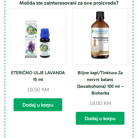
Možda ste zainteresovani za ove proizvode?
ETERIČNO ULJE LAVANDA
Biljne kapi/Tinktura Za
15 ml
nervni balans
(bezalkoholna) 100 ml –
19,50
KM
Bioherba
18,00
KM
Dodaj u korpu
Dodaj u korpu