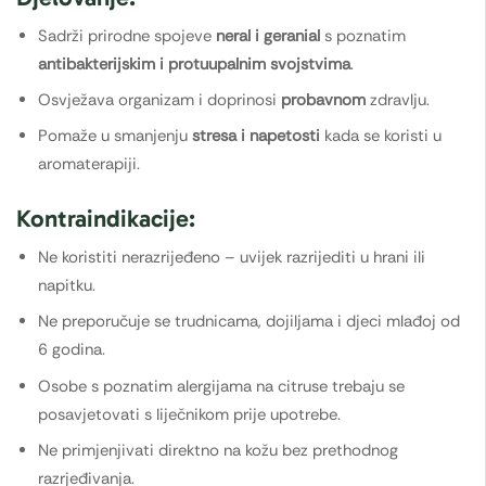
Sadrži prirodne spojeve
neral i geranial
s poznatim
antibakterijskim i protuupalnim svojstvima
.
Osvježava organizam i doprinosi
probavnom
zdravlju.
Pomaže u smanjenju
stresa i napetosti
kada se koristi u
aromaterapiji.
Kontraindikacije:
Ne koristiti nerazrijeđeno – uvijek razrijediti u hrani ili
napitku.
Ne preporučuje se trudnicama, dojiljama i djeci mlađoj od
6 godina.
Osobe s poznatim alergijama na citruse trebaju se
posavjetovati s liječnikom prije upotrebe.
Ne primjenjivati direktno na kožu bez prethodnog
razrjeđivanja.