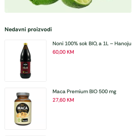
Nedavni proizvodi
Noni 100% sok BIO, a 1L – Hanoju
60,00
KM
Maca Premium BIO 500 mg
tablete, a180 tbl – Hanoju
27,60
KM