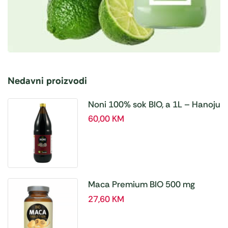
Nedavni proizvodi
Noni 100% sok BIO, a 1L – Hanoju
60,00
KM
Maca Premium BIO 500 mg
tablete, a180 tbl – Hanoju
27,60
KM