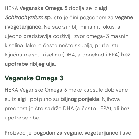
HEKA
Veganska Omega 3
dobija se iz
algi
Schizochytrium
sp.
, što je čini pogodnom za
vegane
i vegetarijance.
Ne sadrži riblji miris niti okus, a
ujedno predstavlja održiviji izvor omega-3 masnih
kiselina. Iako je često nešto skuplja, pruža istu
ključnu masnu kiselinu (DHA, a ponekad i EPA)
bez
upotrebe ribljeg ulja.
Veganske Omega 3
HEKA Veganske Omega 3 meke kapsule dobivene
su iz
algi
i potpuno su
biljnog porijekla
. Njihova
prednost je što sadrže DHA (a često i EPA), ali bez
upotrebe ribe.
Proizvod je
pogodan za vegane, vegetarijance
i sve