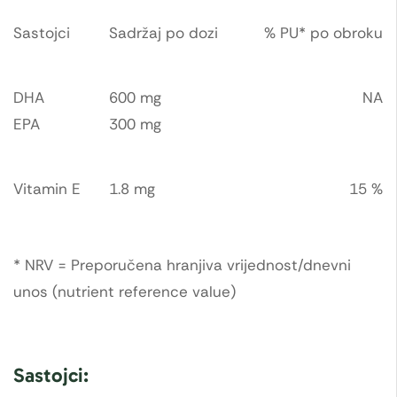
Sastojci
Sadržaj po dozi
% PU* po obroku
DHA
600 mg
NA
EPA
300 mg
Vitamin E
1.8 mg
15 %
* NRV = Preporučena hranjiva vrijednost/dnevni
unos (nutrient reference value)
Sastojci: