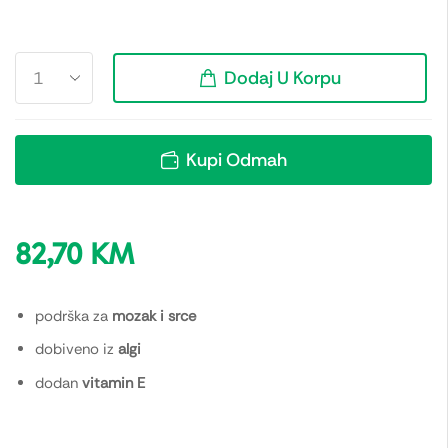
Dodaj U Korpu
Kupi Odmah
82,70
KM
podrška za
mozak i srce
dobiveno iz
algi
dodan
vitamin E