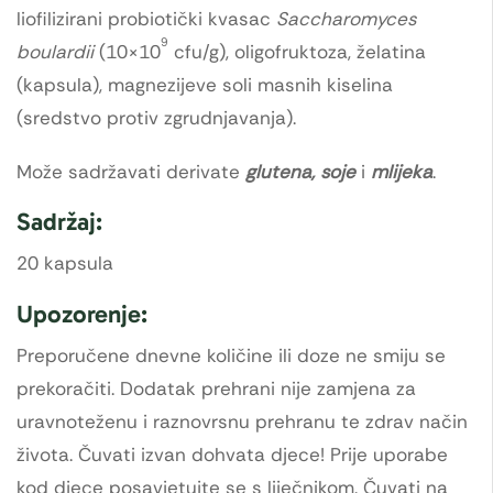
liofilizirani probiotički kvasac
Saccharomyces
9
boulardii
(10×10
cfu/g), oligofruktoza, želatina
(kapsula), magnezijeve soli masnih kiselina
(sredstvo protiv zgrudnjavanja).
Može sadržavati derivate
glutena, soje
i
mlijeka
.
Sadržaj:
20 kapsula
Upozorenje:
Preporučene dnevne količine ili doze ne smiju se
prekoračiti. Dodatak prehrani nije zamjena za
uravnoteženu i raznovrsnu prehranu te zdrav način
života. Čuvati izvan dohvata djece! Prije uporabe
kod djece posavjetujte se s liječnikom. Čuvati na