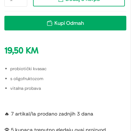
Kupi Odmah
19,50
KM
probiotički kvasac
s oligofruktozom
vitalna probava
🔥 7 artikal/la prodano zadnjih 3 dana
5 kupaca trenutno gledaju ovaj proizvod