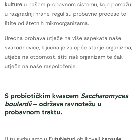
kulture
u našem probavnom sistemu, koje pomažu
u razgradnji hrane, regulišu probavne procese te
štite od štetnih mikroorganizama.
Uredna probava utječe na više aspekata naše
svakodnevice, ključna je za opće stanje organizma,
utječe na otpornost, štiti naš organizam te čak
utječe na naše raspoloženje.
S probiotičkim kvascem
Saccharomyces
boulardii
– održava ravnotežu u
probavnom traktu.
U tu svrhu smo u
FutuNaturi
oblikovali
kapsule