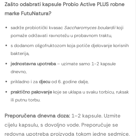
Zašto odabrati kapsule Probio Active PLUS robne
marke FutuNatura?
sadrže probiotički kvasac
Saccharomyces boulardii
koji
pomaže održavati ravnotežu u probavnom traktu,
s dodanom oligofruktozom koja potiče djelovanje korisnih
bakterija,
jednostavna upotreba
– uzimate samo 1-2 kapsule
dnevno,
prikladno i za
djecu
od 6. godine dalje,
praktično pakovanje
koje se uklapa u svaku torbicu, ruksak
ili putnu torbu.
Preporučena dnevna doza:
1–2 kapsule. Uzmite
cijelu kapsulu, s dovoljno vode. Preporučuje se
redovna upotreba proizvoda tokom jedne sedmice.