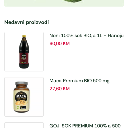
Nedavni proizvodi
Noni 100% sok BIO, a 1L – Hanoju
60,00
KM
Maca Premium BIO 500 mg
tablete, a180 tbl – Hanoju
27,60
KM
GOJI SOK PREMIUM 100% a 500