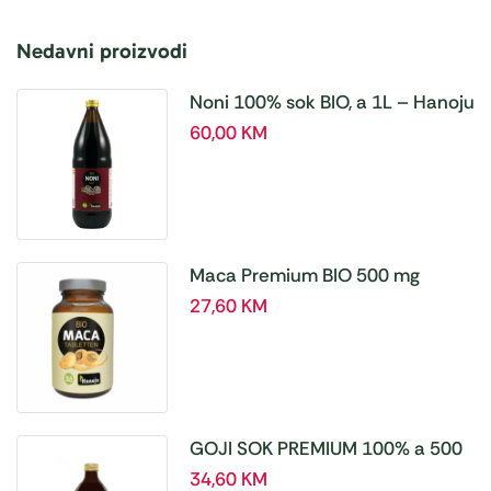
Nedavni proizvodi
Noni 100% sok BIO, a 1L – Hanoju
60,00
KM
Maca Premium BIO 500 mg
tablete, a180 tbl – Hanoju
27,60
KM
GOJI SOK PREMIUM 100% a 500
ml
34,60
KM