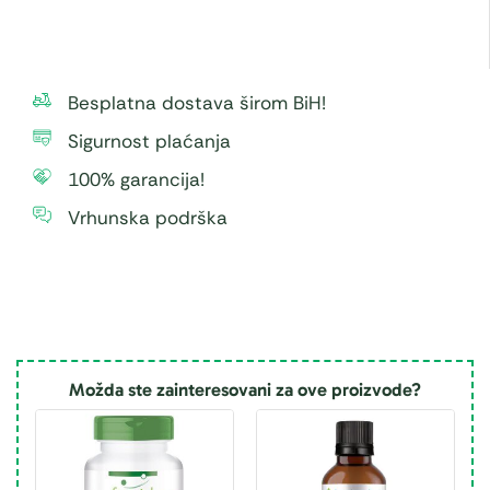
Besplatna dostava širom BiH!
Sigurnost plaćanja
100% garancija!
Vrhunska podrška
Možda ste zainteresovani za ove proizvode?