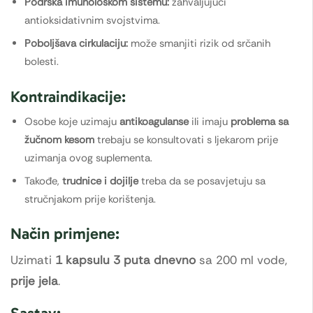
Podrška imunološkom sistemu:
zahvaljujući
antioksidativnim svojstvima.
Poboljšava cirkulaciju:
može smanjiti rizik od srčanih
bolesti.
Kontraindikacije:
Osobe koje uzimaju
antikoagulanse
ili imaju
problema sa
žučnom kesom
trebaju se konsultovati s ljekarom prije
uzimanja ovog suplementa.
Takođe,
trudnice i dojilje
treba da se posavjetuju sa
stručnjakom prije korištenja.
Način primjene:
Uzimati
1 kapsulu 3 puta dnevno
sa 200 ml vode,
prije jela
.