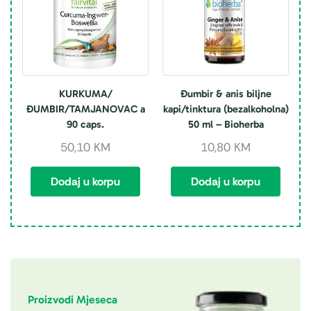
KURKUMA/
Đumbir & anis biljne
ĐUMBIR/TAMJANOVAC a
kapi/tinktura (bezalkoholna)
90 caps.
50 ml – Bioherba
50,10
KM
10,80
KM
Dodaj u korpu
Dodaj u korpu
Proizvodi Mjeseca