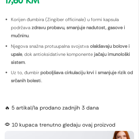
17,60
KM
Korijen đumbira (Zingiber officinale) u formi kapsula
podržava
zdravu probavu, smanjuje nadutost, gasove i
mučninu
.
Njegova snažna protuupalna svojstva
olakšavaju bolove i
upale
, dok antioksidativne komponente
jačaju imunološki
sistem
.
Uz to, đumbir
poboljšava cirkulaciju krvi i smanjuje rizik od
srčanih bolest
i.
🔥 5 artikal/la prodano zadnjih 3 dana
10 kupaca trenutno gledaju ovaj proizvod