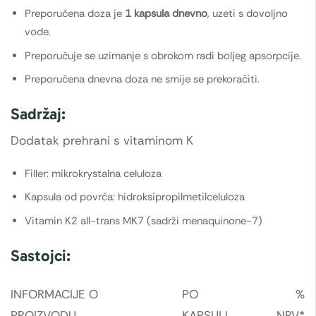
Preporučena doza je
1 kapsula dnevno
, uzeti s dovoljno
vode.
Preporučuje se uzimanje s obrokom radi boljeg apsorpcije.
Preporučena dnevna doza ne smije se prekoračiti.
Sadržaj:
Dodatak prehrani s vitaminom K
Filler: mikrokrystalna celuloza
Kapsula od povrća: hidroksipropilmetilceluloza
Vitamin K2 all-trans MK7 (sadrži menaquinone-7)
Sastojci:
INFORMACIJE O
PO
%
PROIZVODU
KAPSULI
NRV*