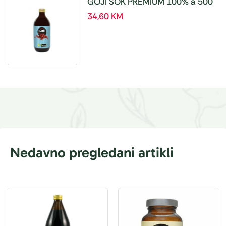
GOJI SOK PREMIUM 100% a 500
ml
34,60
KM
Nedavno pregledani artikli