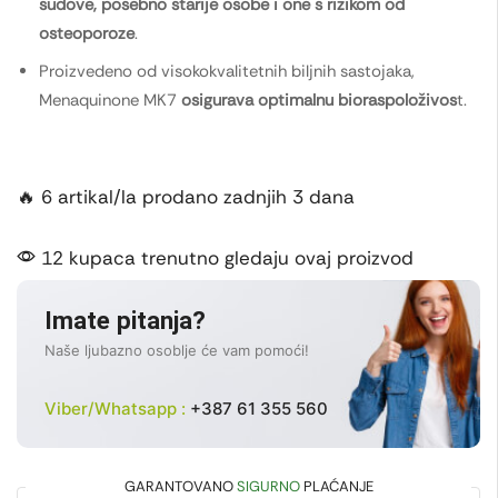
sudove, posebno starije osobe i one s rizikom od
osteoporoze
.
Proizvedeno od visokokvalitetnih biljnih sastojaka,
Menaquinone MK7
osigurava optimalnu bioraspoloživos
t.
🔥 6 artikal/la prodano zadnjih 3 dana
12 kupaca trenutno gledaju ovaj proizvod
Imate pitanja?
Naše ljubazno osoblje će vam pomoći!
Viber/Whatsapp :
+387 61 355 560
GARANTOVANO
SIGURNO
PLAĆANJE