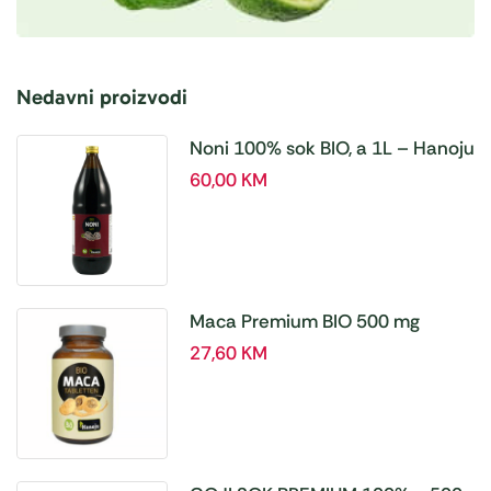
Nedavni proizvodi
Noni 100% sok BIO, a 1L – Hanoju
60,00
KM
Maca Premium BIO 500 mg
tablete, a180 tbl – Hanoju
27,60
KM