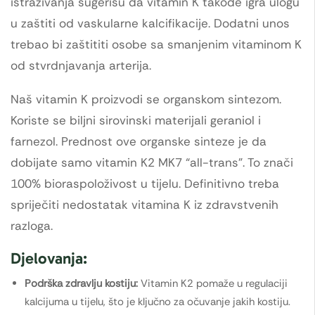
istraživanja sugerišu da vitamin K takođe igra ulogu
u zaštiti od vaskularne kalcifikacije. Dodatni unos
trebao bi zaštititi osobe sa smanjenim vitaminom K
od stvrdnjavanja arterija.
Naš vitamin K proizvodi se organskom sintezom.
Koriste se biljni sirovinski materijali geraniol i
farnezol. Prednost ove organske sinteze je da
dobijate samo vitamin K2 MK7 “all-trans”. To znači
100% bioraspoloživost u tijelu. Definitivno treba
spriječiti nedostatak vitamina K iz zdravstvenih
razloga.
Djelovanja:
Podrška zdravlju kostiju:
Vitamin K2 pomaže u regulaciji
kalcijuma u tijelu, što je ključno za očuvanje jakih kostiju.