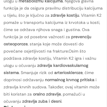
ulogu u
metabolizmu kalcijuma
. Njegova glavna
funkcija je da osigura pravilnu distribuciju kalcijuma
u tijelu, što je ključno za
zdravlje kostiju
. Vitamin K2
pomaže u transportu kalcijuma iz krvotoka u kosti,
čime se održava njihova snaga i gustina. Ova
funkcija je od posebne važnosti za
prevenciju
osteoporoze
, stanja koje može dovesti do
povećane osjetljivosti na frakture.Osim što
podržava zdravlje kostiju, Vitamin K2 igra i važnu
ulogu u očuvanju
zdravlja kardiovaskularnog
sistema
. Smanjuje rizik od
arterioskleroze
, čime
doprinosi održavanju
normalnog krvnog pritiska
i
zdravlja krvnih sudova. Također, ovaj vitamin može
biti koristan za
oralno zdravlje
, pomažući u
očuvanju
zdravlja zuba i desni
.