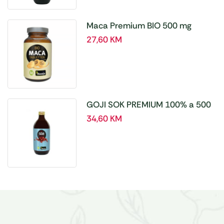
Maca Premium BIO 500 mg
tablete, a180 tbl – Hanoju
27,60
KM
GOJI SOK PREMIUM 100% a 500
ml
34,60
KM