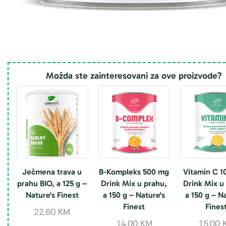
Možda ste zainteresovani za ove proizvode?
Ječmena trava u
B-Kompleks 500 mg
Vitamin C 
prahu BIO, a 125 g –
Drink Mix u prahu,
Drink Mix u
Nature's Finest
a 150 g – Nature's
a 150 g – N
Finest
Fines
22,60
KM
14,00
KM
15,00