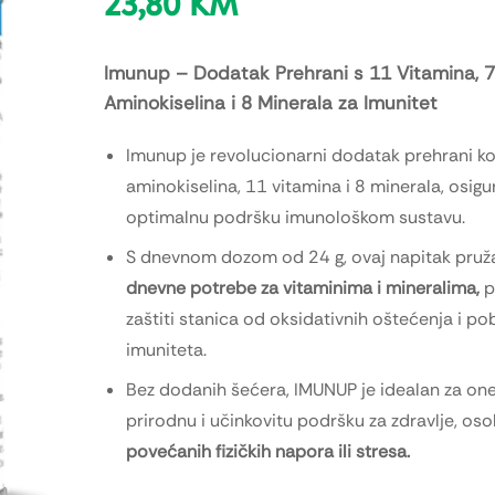
23,80
KM
Imunup – Dodatak Prehrani s 11 Vitamina, 7
Aminokiselina i 8 Minerala za Imunitet
Imunup je revolucionarni dodatak prehrani koj
aminokiselina, 11 vitamina i 8 minerala, osigu
optimalnu podršku imunološkom sustavu.
S dnevnom dozom od 24 g, ovaj napitak pru
dnevne potrebe za vitaminima i mineralima,
p
zaštiti stanica od oksidativnih oštećenja i po
imuniteta.
Bez dodanih šećera, IMUNUP je idealan za one 
prirodnu i učinkovitu podršku za zdravlje, oso
povećanih fizičkih napora ili stresa.