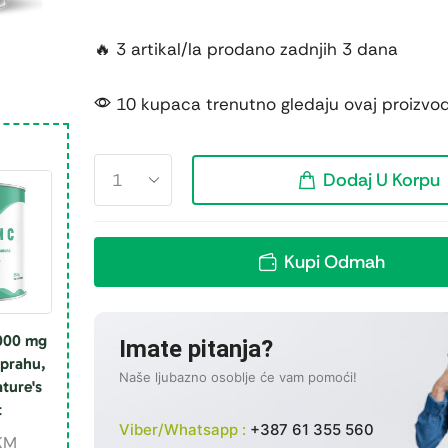
🔥 3 artikal/la prodano zadnjih 3 dana
10 kupaca trenutno gledaju ovaj proizvo
Dodaj U Korpu
Kupi Odmah
1000 mg
Imate pitanja?
 prahu,
Naše ljubazno osoblje će vam pomoći!
ature's
t
Viber/Whatsapp :
+387 61 355 560
KM