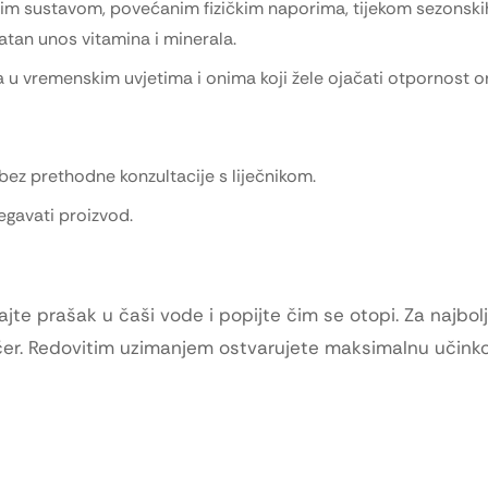
m sustavom, povećanim fizičkim naporima, tijekom sezonskih
vatan unos vitamina i minerala.
u vremenskim uvjetima i onima koji žele ojačati otpornost o
bez prethodne konzultacije s liječnikom.
egavati proizvod.
ajte prašak u čaši vode i popijte čim se otopi. Za najbolj
ečer. Redovitim uzimanjem ostvarujete maksimalnu učinko