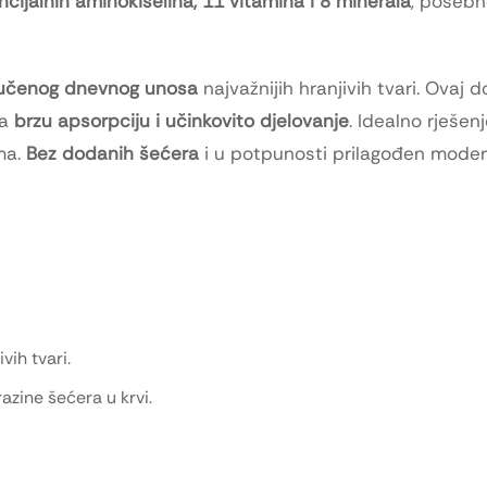
ncijalnih aminokiselina, 11 vitamina i 8 minerala
, posebn
učenog dnevnog unosa
najvažnijih hranjivih tvari. Ovaj 
va
brzu apsorpciju i učinkovito djelovanje
. Idealno rješenj
ma.
Bez dodanih šećera
i u potpunosti prilagođen mode
ih tvari.
zine šećera u krvi.