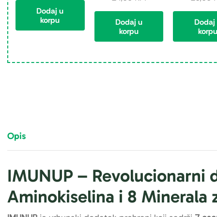
Dodaj u
korpu
Dodaj u
Dodaj
korpu
korp
Opis
IMUNUP – Revolucionarni do
Aminokiselina i 8 Minerala