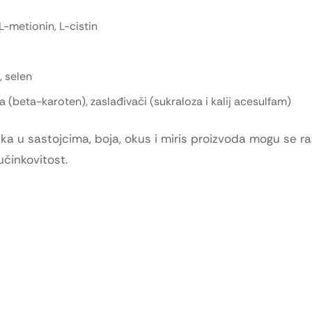
, L-metionin, L-cistin
, selen
a (beta-karoten), zaslađivači (sukraloza i kalij acesulfam)
ka u sastojcima, boja, okus i miris proizvoda mogu se ra
učinkovitost.