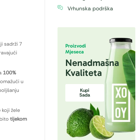
Vrhunska podrška
i sadrži 7
Proizvodi
Mjeseca
ravajući
Nenadmašna
Kvaliteta
ža
100%
omažući u
boljšanju
Kupi
Sada
koji žele
bito
tijekom