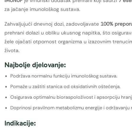
IMUNUP
je vrhunski dodatak prehrani koji sadrži
7 ese
za jačanje imunološkog sustava.
Zahvaljujući dnevnoj dozi, zadovoljavate
100% prepor
prehrani dolazi u obliku ukusnog napitka, što osigura
žele ojačati otpornost organizma u izazovnim trenuci
života.
Najbolje djelovanje:
Podržava normalnu funkciju imunološkog sustava.
Pomaže u zaštiti stanica od oksidativnih oštećenja.
Osigurava optimalnu bioraspoloživost i apsorpciju hranjiv
Doprinosi pravilnom metabolizmu energije i održavanju ra
Indikacije: