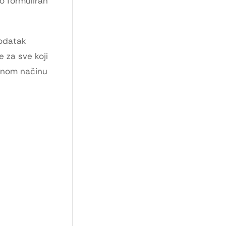
o formuliran
dodatak
e za sve koji
rnom načinu