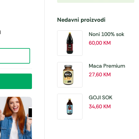
Nedavni proizvodi
d
Noni 100% sok
BIO, a 1L – Hanoju
60,00
KM
Maca Premium
BIO 500 mg
27,60
KM
tablete, a180 tbl –
Hanoju
GOJI SOK
PREMIUM 100% a
34,60
KM
500 ml