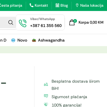
Česta pitanja
Kontakt
Blog
Naša lokacija
Viber/WhatsApp
0
Korpa
0,00
KM
+387 61 355 560
in D
Novo
Ashwagandha
 –
Besplatna dostava širom
BiH!
Sigurnost plaćanja
100% garancija!