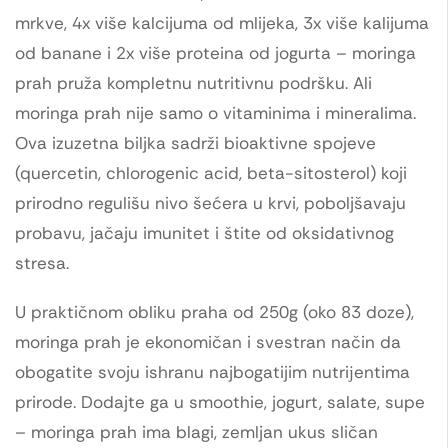
mrkve, 4x više kalcijuma od mlijeka, 3x više kalijuma
od banane i 2x više proteina od jogurta – moringa
prah pruža kompletnu nutritivnu podršku. Ali
moringa prah nije samo o vitaminima i mineralima.
Ova izuzetna biljka sadrži bioaktivne spojeve
(quercetin, chlorogenic acid, beta-sitosterol) koji
prirodno regulišu nivo šećera u krvi, poboljšavaju
probavu, jačaju imunitet i štite od oksidativnog
stresa.
U praktičnom obliku praha od 250g (oko 83 doze),
moringa prah je ekonomičan i svestran način da
obogatite svoju ishranu najbogatijim nutriјentima
prirode. Dodajte ga u smoothie, jogurt, salate, supe
– moringa prah ima blagi, zemljan ukus sličan