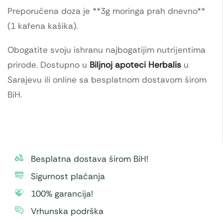
Preporučena doza je **3g moringa prah dnevno**
(1 kafena kašika).
Obogatite svoju ishranu najbogatijim nutriјentima
prirode. Dostupno u
Biljnoj apoteci Herbalis
u
Sarajevu ili online sa besplatnom dostavom širom
BiH.
Besplatna dostava širom BiH!
Sigurnost plaćanja
100% garancija!
Vrhunska podrška