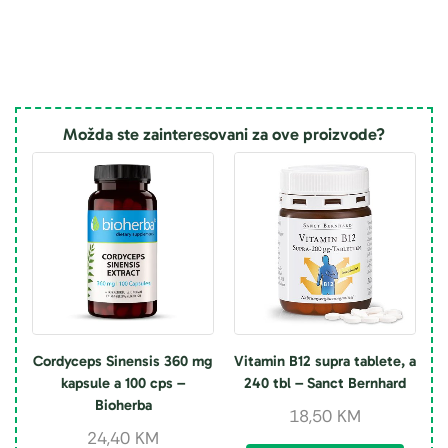
Možda ste zainteresovani za ove proizvode?
Cordyceps Sinensis 360 mg
Vitamin B12 supra tablete, a
kapsule a 100 cps –
240 tbl – Sanct Bernhard
Bioherba
18,50
KM
24,40
KM