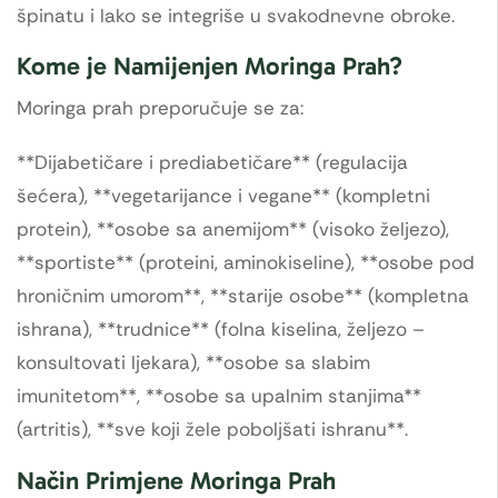
špinatu i lako se integriše u svakodnevne obroke.
Kome je Namijenjen Moringa Prah?
Moringa prah preporučuje se za:
**Dijabetičare i prediabetičare** (regulacija
šećera), **vegetarijance i vegane** (kompletni
protein), **osobe sa anemijom** (visoko željezo),
**sportiste** (proteini, aminokiseline), **osobe pod
hroničnim umorom**, **starije osobe** (kompletna
ishrana), **trudnice** (folna kiselina, željezo –
konsultovati ljekara), **osobe sa slabim
imunitetom**, **osobe sa upalnim stanjima**
(artritis), **sve koji žele poboljšati ishranu**.
Način Primjene Moringa Prah