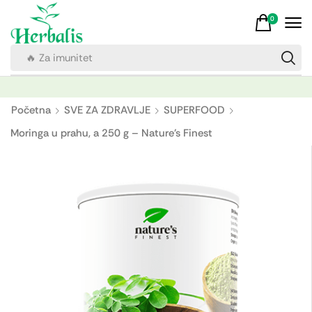
0
🔥 Za imunitet
Početna
SVE ZA ZDRAVLJE
SUPERFOOD
Moringa u prahu, a 250 g – Nature's Finest