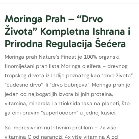
Moringa Prah – “Drvo
Života” Kompletna Ishrana i
Prirodna Regulacija Šećera
Moringa prah Nature's Finest je 100% organski,
finomiješani prah lista Moringa oleifera – drevnog
tropskog drveta iz Indije poznatog kao “drvo života”,
“čudesno drvo” ili “drvo bubnjeva”. Moringa prah je
jedan od najbogatijih izvora biljnih proteina,
vitamina, minerala i antioksidanasa na planeti, što
ga čini pravim “superfoodom” u jednoj kašici.
Sa impresivnim nutritivnim profilom – 7x više
vitamina C od narandži, 4x više vitamina A od