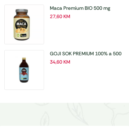
Maca Premium BIO 500 mg
tablete, a180 tbl – Hanoju
27,60
KM
GOJI SOK PREMIUM 100% a 500
ml
34,60
KM