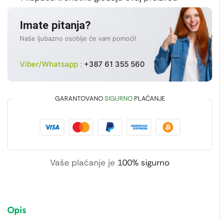
Imate pitanja?
Naše ljubazno osoblje će vam pomoći!
Viber/Whatsapp :
+387 61 355 560
GARANTOVANO
SIGURNO
PLAĆANJE
Vaše plaćanje je
100% sigurno
Opis