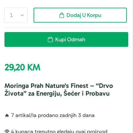
Dodaj U Korpu
Kupi Odmah
29,20
KM
Moringa Prah Nature's Finest – “Drvo
Života” za Energiju, Šećer i Probavu
🔥 7 artikal/la prodano zadnjih 3 dana
4 kupaca trenutno gledaju ovaj proizvod