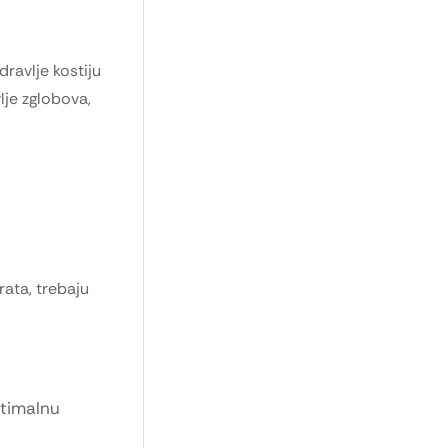
dravlje kostiju
lje zglobova,
rata, trebaju
ptimalnu