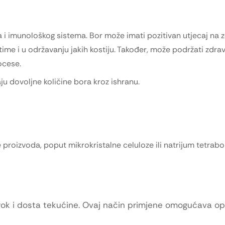
va i imunološkog sistema. Bor može imati pozitivan utjecaj na z
time i u održavanju jakih kostiju. Također, može podržati zdrav
ocese.
ju dovoljne količine bora kroz ishranu.
 proizvoda, poput mikrokristalne celuloze ili natrijum tetrabo
brok i dosta tekućine. Ovaj način primjene omogućava o