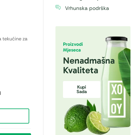
Vrhunska podrška
 tekućine za
Proizvodi
Mjeseca
Nenadmašna
Kvaliteta
Kupi
Sada
d