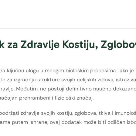
 za Zdravlje Kostiju, Zglobo
igra ključnu ulogu u mnogim biološkim procesima. Iako j
te za izgradnju strukture svojih ćelijskih zidova, istraživ
zdravlje. Međutim, ne postoji definitivno naučno dokazan
ačajan prehrambeni i fiziološki značaj.
održati zdravlje svojih kostiju, zglobova, tkiva i imunolo
nama putem ishrane, ovaj dodatak može biti odličan izbo