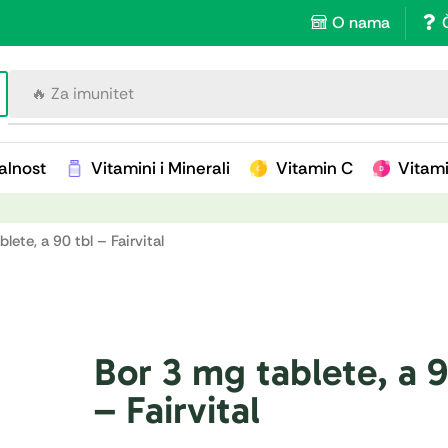
O nama
🔥 Za imunitet
alnost
Vitamini i Minerali
Vitamin C
Vitam
lete, a 90 tbl – Fairvital
Bor 3 mg tablete, a 9
– Fairvital