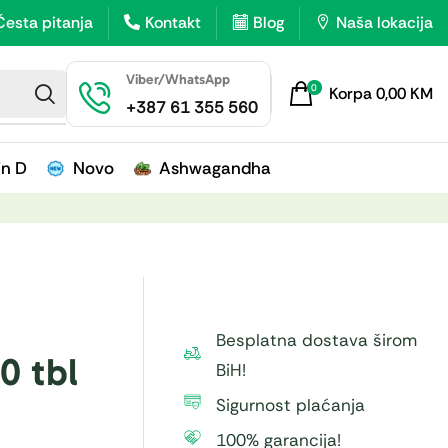
Česta pitanja
Kontakt
Blog
Naša lokacija
Viber/WhatsApp
0
Korpa
0,00
KM
+387 61 355 560
in D
Novo
Ashwagandha
Besplatna dostava širom
0 tbl
BiH!
Sigurnost plaćanja
100% garancija!