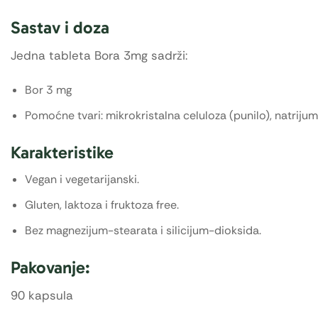
Sastav i doza
Jedna tableta Bora 3mg sadrži:
Bor 3 mg
Pomoćne tvari: mikrokristalna celuloza (punilo), natriju
Karakteristike
Vegan i vegetarijanski.
Gluten, laktoza i fruktoza free.
Bez magnezijum-stearata i silicijum-dioksida.
Pakovanje:
90 kapsula