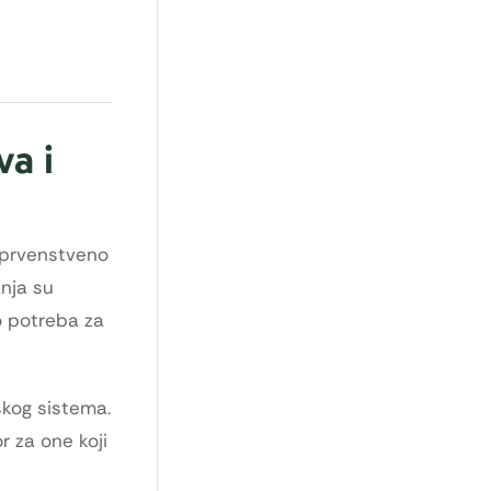
va i
e prvenstveno
anja su
o potreba za
škog sistema.
r za one koji