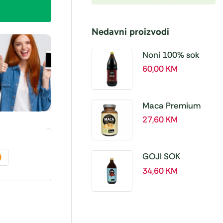
Nedavni proizvodi
Noni 100% sok
BIO, a 1L – Hanoju
60,00
KM
Maca Premium
BIO 500 mg
27,60
KM
tablete, a180 tbl –
Hanoju
GOJI SOK
PREMIUM 100% a
34,60
KM
500 ml