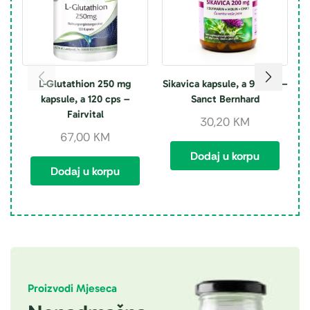
L-Glutathion 250 mg
Sikavica kapsule, a 90 cps –
kapsule, a 120 cps –
Sanct Bernhard
Fairvital
30,20
KM
67,00
KM
Dodaj u korpu
Dodaj u korpu
Proizvodi Mjeseca