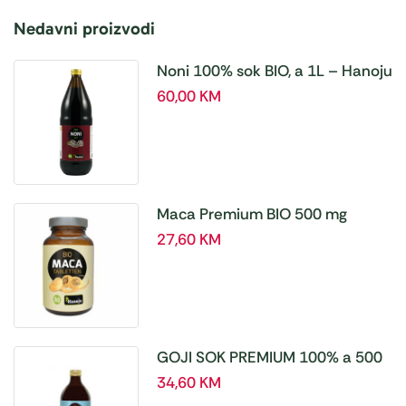
Nedavni proizvodi
Noni 100% sok BIO, a 1L – Hanoju
60,00
KM
Maca Premium BIO 500 mg
tablete, a180 tbl – Hanoju
27,60
KM
GOJI SOK PREMIUM 100% a 500
ml
34,60
KM