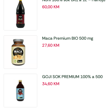
60,00
KM
Maca Premium BIO 500 mg
tablete, a180 tbl – Hanoju
27,60
KM
GOJI SOK PREMIUM 100% a 500
ml
34,60
KM