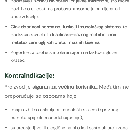
Podržavaju zdravu ravnotežu crijevne mikroflore
, što može
pozitivno utjecati na probavu, apsorpciju nutrijenata i
opće zdravlje.
Cink doprinosi normalnoj funkciji imunološkog sistema
, te
podržava ravnotežu
kiselinsko-baznog metabolizma
i
metabolizam ugljikohidrata i masnih kiselina
.
Pogodne za osobe s intolerancijom na laktozu, gluten ili
kvasac.
Kontraindikacije:
Proizvod je
siguran za većinu korisnika
. Međutim, ne
preporučuje se osobama koje:
imaju ozbiljno oslabljeni imunološki sistem (npr. zbog
hemoterapije ili imunodeficijencije),
su preosjetljive ili alergične na bilo koji sastojak proizvoda,