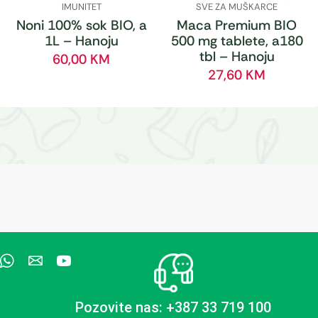
IMUNITET
SVE ZA MUŠKARCE
Noni 100% sok BIO, a
Maca Premium BIO
1L – Hanoju
500 mg tablete, a180
tbl – Hanoju
60,00
KM
27,60
KM
Pozovite nas: +387 33 719 100