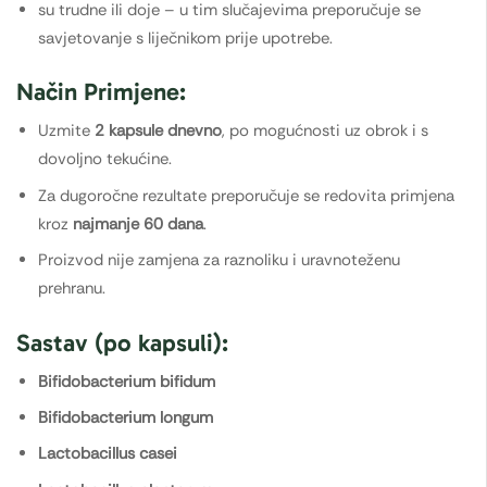
su trudne ili doje – u tim slučajevima preporučuje se
savjetovanje s liječnikom prije upotrebe.
Način Primjene:
Uzmite
2 kapsule dnevno
, po mogućnosti uz obrok i s
dovoljno tekućine.
Za dugoročne rezultate preporučuje se redovita primjena
kroz
najmanje 60 dana
.
Proizvod nije zamjena za raznoliku i uravnoteženu
prehranu.
Sastav (po kapsuli):
Bifidobacterium bifidum
Bifidobacterium longum
Lactobacillus casei