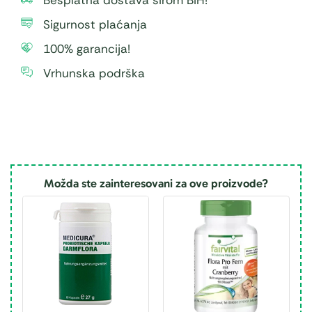
Besplatna dostava širom BiH!
Sigurnost plaćanja
100% garancija!
Vrhunska podrška
Možda ste zainteresovani za ove proizvode?