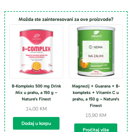
Možda ste zainteresovani za ove proizvode?
NEMA
NA ZALIHI
B-Kompleks 500 mg Drink
Magnezij + Guarana + B-
Mix u prahu, a 150 g –
kompleks + Vitamin C u
Nature's Finest
prahu, a 150 g – Nature's
Finest
14,00
KM
15,90
KM
Dodaj u korpu
Pročitaj više