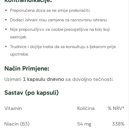
Preporučena doza se ne smije prekoračiti.
Dodaci ishrani nisu zamjena za raznovrsnu ishranu.
Nije preporučljivo za osobe preosjetljive na bilo koji
sastojak.
Trudnice i dojilje treba da se konsultuju s ljekarom prije
upotrebe.
Način Primjene:
Uzimati
1 kapsulu dnevno
sa dovoljno tečnosti.
Sastav (po kapsuli)
Vitamin
Količina
% NRV*
Niacin (B3)
54 mg
338%