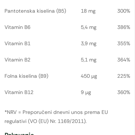
Pantotenska kiselina (B5)
18 mg
300%
Vitamin B6
5,4 mg
386%
Vitamin B1
3,9 mg
355%
Vitamin B2
5,1 mg
364%
Folna kiselina (B9)
450 µg
225%
Vitamin B12
9 µg
360%
*NRV = Preporučeni dnevni unos prema EU
regulativi (VO (EU) Nr. 1169/2011).