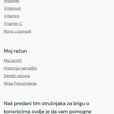
Imunitet
Vitalnost
Vitamini
Vitamin C
Novo u ponudi
Moj račun
Moj profil
Historija narudžbi
Detalji računa
Moja Preuzimanja
Naš predani tim stručnjaka za brigu o
korisnicima ovdje je da vam pomogne