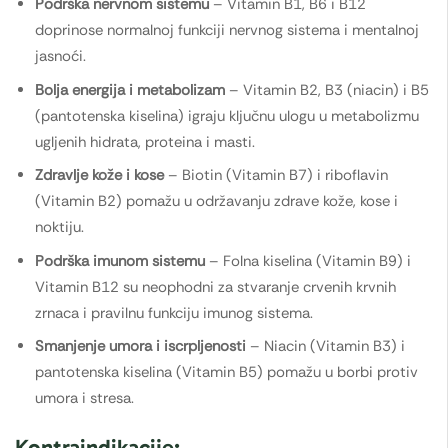
Podrška nervnom sistemu
– Vitamin B1, B6 i B12
doprinose normalnoj funkciji nervnog sistema i mentalnoj
jasnoći.
Bolja energija i metabolizam
– Vitamin B2, B3 (niacin) i B5
(pantotenska kiselina) igraju ključnu ulogu u metabolizmu
ugljenih hidrata, proteina i masti.
Zdravlje kože i kose
– Biotin (Vitamin B7) i riboflavin
(Vitamin B2) pomažu u održavanju zdrave kože, kose i
noktiju.
Podrška imunom sistemu
– Folna kiselina (Vitamin B9) i
Vitamin B12 su neophodni za stvaranje crvenih krvnih
zrnaca i pravilnu funkciju imunog sistema.
Smanjenje umora i iscrpljenosti
– Niacin (Vitamin B3) i
pantotenska kiselina (Vitamin B5) pomažu u borbi protiv
umora i stresa.
Kontraindikacije: