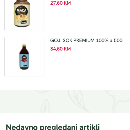
tablete, a180 tbl – Hanoju
27,60
KM
GOJI SOK PREMIUM 100% a 500
ml
34,60
KM
Nedavno pregledani artikli