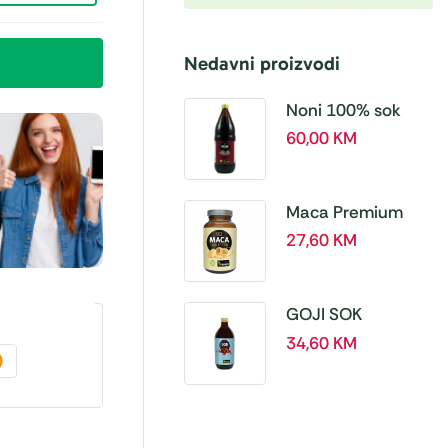
Nedavni proizvodi
Noni 100% sok
BIO, a 1L – Hanoju
60,00
KM
Maca Premium
BIO 500 mg
27,60
KM
tablete, a180 tbl –
Hanoju
GOJI SOK
PREMIUM 100% a
34,60
KM
500 ml