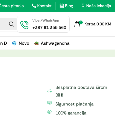
Česta pitanja
Kontakt
Blog
Naša lokacija
Viber/WhatsApp
0
Korpa
0,00
KM
+387 61 355 560
in D
Novo
Ashwagandha
Besplatna dostava širom
BiH!
Sigurnost plaćanja
100% garancija!