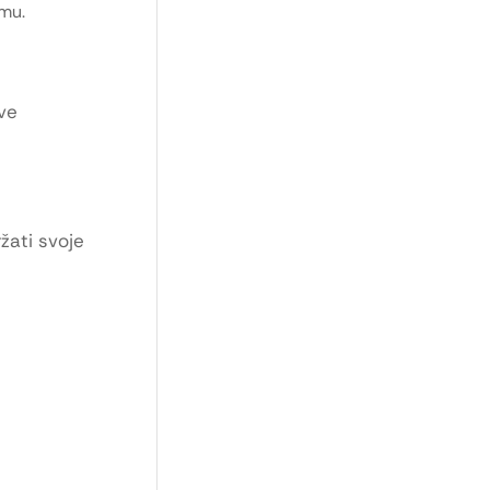
zmu.
kve
žati svoje