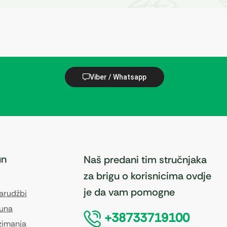
Viber / Whatsapp
un
Naš predani tim stručnjaka
za brigu o korisnicima ovdje
je da vam pomogne
narudžbi
čuna
+38733719100
zimanja