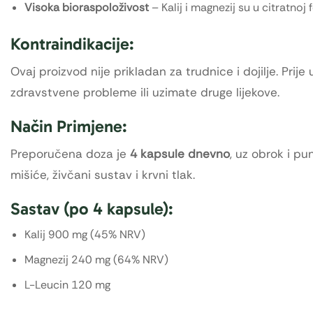
Visoka bioraspoloživost
– Kalij i magnezij su u citratnoj
Kontraindikacije:
Ovaj proizvod nije prikladan za trudnice i dojilje. Prij
zdravstvene probleme ili uzimate druge lijekove.
Način Primjene:
Preporučena doza je
4 kapsule dnevno
, uz obrok i p
mišiće, živčani sustav i krvni tlak.
Sastav (po 4 kapsule):
Kalij 900 mg (45% NRV)
Magnezij 240 mg (64% NRV)
L-Leucin 120 mg