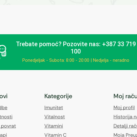
Trebate pomoć?
Pozovite nas: +387 33 719
100
Ponedjeljak - Subota: 8:00 - 20:00 | Nedjelja - neradno
kovi
Kategorije
Moj rač
edbe
Imunitet
Moj profil
tnosti
Vitalnost
Historija 
 povrat
Vitamini
Detalji ra
api
Vitamin C
Moja Preu