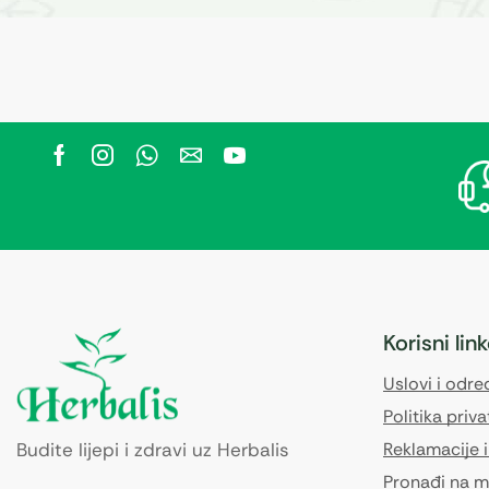
Korisni lin
Uslovi i odr
Politika priva
Budite lijepi i zdravi uz Herbalis
Reklamacije i
Pronađi na m