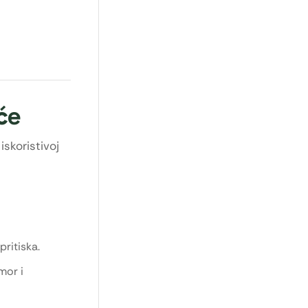
će
iskoristivoj
ritiska.
mor i