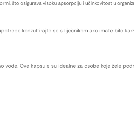
 formi, što osigurava visoku apsorpciju i učinkovitost u organi
e upotrebe konzultirajte se s liječnikom ako imate bilo ka
uno vode. Ove kapsule su idealne za osobe koje žele podr