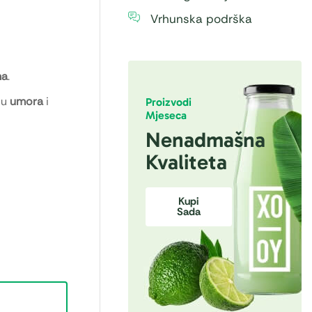
Vrhunska podrška
ma
.
ju
umora
i
Proizvodi
Mjeseca
Nenadmašna
Kvaliteta
Kupi
Sada