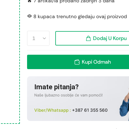
🔥 7 artikal/la prodano zadnjih 3 dana
8 kupaca trenutno gledaju ovaj proizvod
Dodaj U Korpu
Kupi Odmah
Imate pitanja?
Naše ljubazno osoblje će vam pomoći!
Viber/Whatsapp :
+387 61 355 560