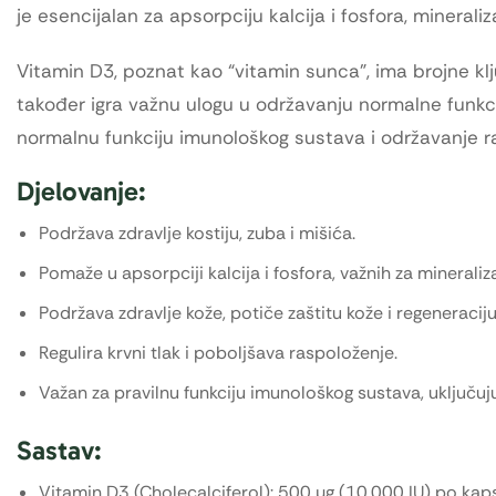
je esencijalan za apsorpciju kalcija i fosfora, mineraliz
Vitamin D3, poznat kao “vitamin sunca”, ima brojne klj
također igra važnu ulogu u održavanju normalne funkcije 
normalnu funkciju imunološkog sustava i održavanje 
Djelovanje:
Podržava zdravlje kostiju, zuba i mišića.
Pomaže u apsorpciji kalcija i fosfora, važnih za mineraliza
Podržava zdravlje kože, potiče zaštitu kože i regeneraciju
Regulira krvni tlak i poboljšava raspoloženje.
Važan za pravilnu funkciju imunološkog sustava, uključujuć
Sastav:
Vitamin D3 (Cholecalciferol): 500 µg (10.000 IU) po ka