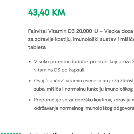
43,40
KM
Fairvital Vitamin D3 20.000 IU – Visoka doz
za zdravlje kostiju, imunološki sustav i miši
tableta
Visoko potentni dodatak prehrani koji pruža 
vitamina D3 po kapsuli.
Ovaj “sunčev” vitamin esencijalan je
za zdravlj
zuba, mišića i normalnu funkciju imunološkog
Preporučuje se
za podršku kostima, zdravlju m
održavanje normalnog imunološkog odgovor