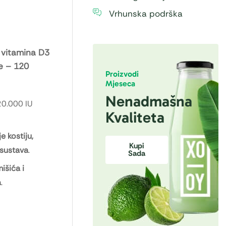
Vrhunska podrška
a vitamina D3
će – 120
Proizvodi
Mjeseca
Nenadmašna
20.000 IU
Kvaliteta
e kostiju,
Kupi
 sustava
.
Sada
išića i
a
.