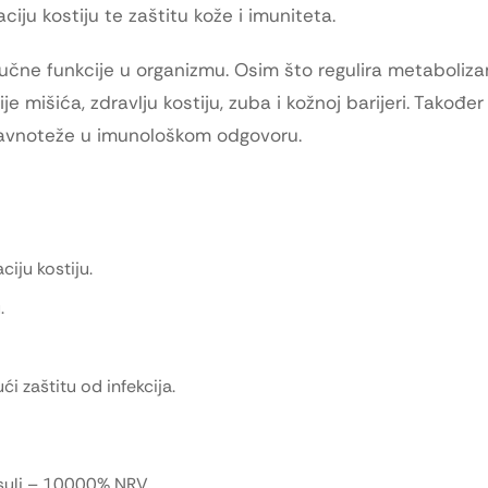
aciju kostiju te zaštitu kože i imuniteta.
učne funkcije u organizmu. Osim što regulira metabolizam
mišića, zdravlju kostiju, zuba i kožnoj barijeri. Također 
ravnoteže u imunološkom odgovoru.
ciju kostiju.
.
i zaštitu od infekcija.
psuli – 10000% NRV