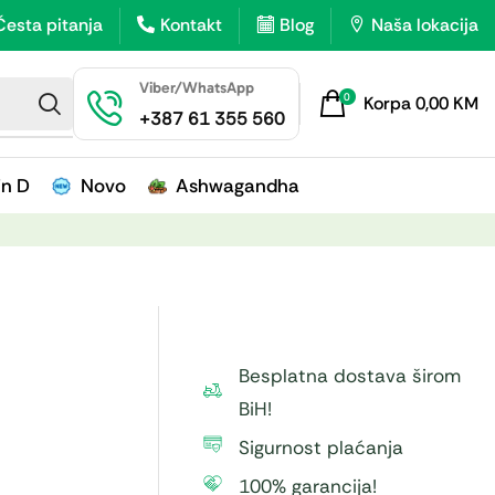
Česta pitanja
Kontakt
Blog
Naša lokacija
Viber/WhatsApp
0
Korpa
0,00
KM
+387 61 355 560
in D
Novo
Ashwagandha
Besplatna dostava širom
BiH!
Sigurnost plaćanja
100% garancija!