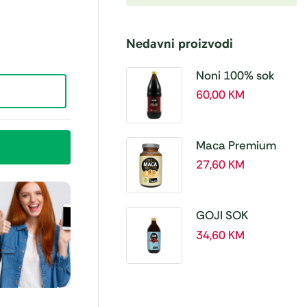
Nedavni proizvodi
Noni 100% sok
BIO, a 1L – Hanoju
60,00
KM
Maca Premium
BIO 500 mg
27,60
KM
tablete, a180 tbl –
Hanoju
GOJI SOK
PREMIUM 100% a
34,60
KM
500 ml