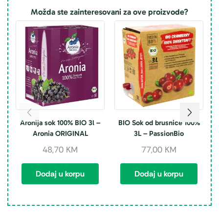
Možda ste zainteresovani za ove proizvode?
Aronija sok 100% BIO 3l –
BIO Sok od brusnice 100%
B
Aronia ORIGINAL
3L – PassionBio
48,70
KM
77,00
KM
Dodaj u korpu
Dodaj u korpu