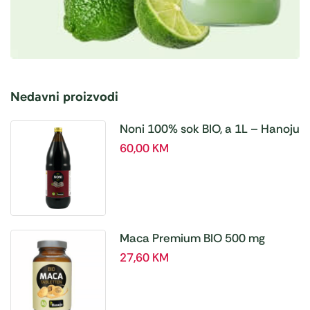
Nedavni proizvodi
Noni 100% sok BIO, a 1L – Hanoju
60,00
KM
Maca Premium BIO 500 mg
tablete, a180 tbl – Hanoju
27,60
KM