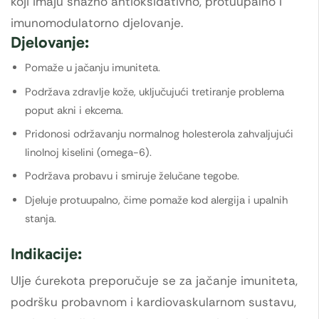
koji imaju snažno antioksidativno, protuupalno i
imunomodulatorno djelovanje.
Djelovanje:
Pomaže u jačanju imuniteta.
Podržava zdravlje kože, uključujući tretiranje problema
poput akni i ekcema.
Pridonosi održavanju normalnog holesterola zahvaljujući
linolnoj kiselini (omega-6).
Podržava probavu i smiruje želučane tegobe.
Djeluje protuupalno, čime pomaže kod alergija i upalnih
stanja.
Indikacije:
Ulje ćurekota preporučuje se za jačanje imuniteta,
podršku probavnom i kardiovaskularnom sustavu,