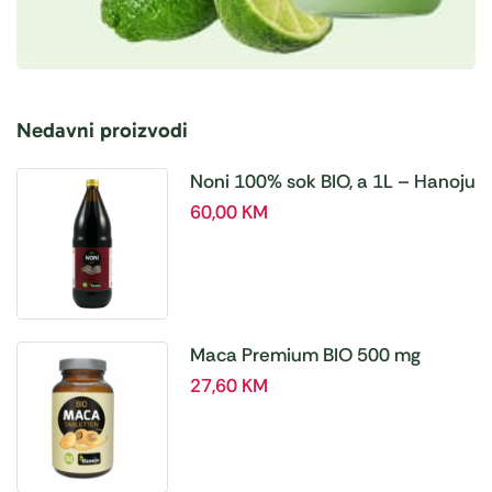
Nedavni proizvodi
Noni 100% sok BIO, a 1L – Hanoju
60,00
KM
Maca Premium BIO 500 mg
tablete, a180 tbl – Hanoju
27,60
KM