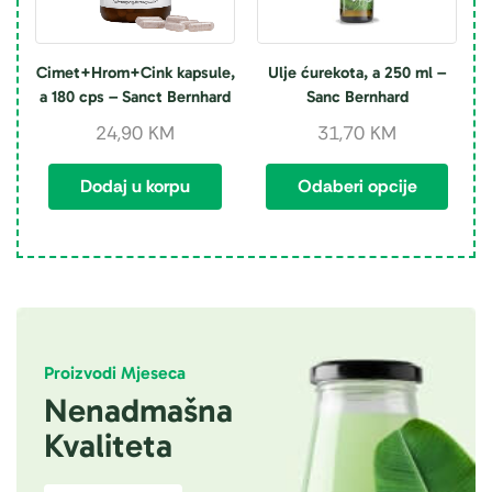
Cimet+Hrom+Cink kapsule,
Ulje ćurekota, a 250 ml –
a 180 cps – Sanct Bernhard
Sanc Bernhard
24,90
KM
31,70
KM
Dodaj u korpu
Odaberi opcije
Proizvodi Mjeseca
Nenadmašna
Kvaliteta