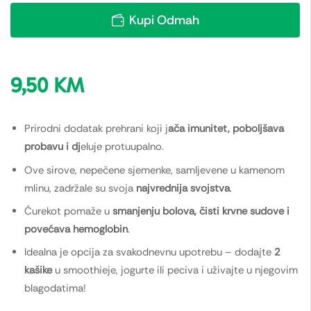
Kupi Odmah
9,50
KM
Prirodni dodatak prehrani koji j
ača imunitet, poboljšava
probavu i dj
eluje protuupalno.
Ove sirove, nepečene sjemenke, samljevene u kamenom
mlinu, zadržale su svoja
najvrednija svojstva
.
Ćurekot pomaže u
smanjenju bolova, čisti krvne sudove i
povećava hemoglobin
.
Idealna je opcija za svakodnevnu upotrebu – dodajte
2
kašike
u smoothieje, jogurte ili peciva i uživajte u njegovim
blagodatima!