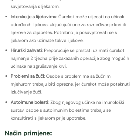
savjetovanja s ljekarom.
Interakcije s lijekovima
: Ćurekot može utjecati na učinak
određenih lijekova, uključujući one za razrjeđivanje krvi ili
lijekove za dijabetes. Potrebno je posavjetovati se s
ljekarom ako uzimate takve lijekove.
Hirurški zahvati
: Preporučuje se prestati uzimati ćurekot
najmanje 2 tjedna prije zakazanih operacija zbog mogućih
učinaka na zgrušavanje krvi.
Problemi sa žuči
: Osobe s problemima sa žučnim
mjehurom trebaju biti oprezne, jer ćurekot može potaknuti
izlučivanje žuči.
Autoimune bolesti
: Zbog njegovog učinka na imunološki
sustav, osobe s autoimunim bolestima trebaju se
konzultirati s ljekarom prije upotrebe.
Način primjene: