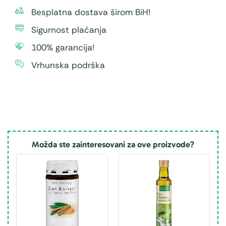
Besplatna dostava širom BiH!
Sigurnost plaćanja
100% garancija!
Vrhunska podrška
Možda ste zainteresovani za ove proizvode?