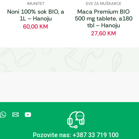
IMUNITET
SVE ZA MUŠKARCE
Noni 100% sok BIO, a
Maca Premium BIO
1L – Hanoju
500 mg tablete, a180
tbl – Hanoju
60,00
KM
27,60
KM
Pozovite nas: +387 33 719 100