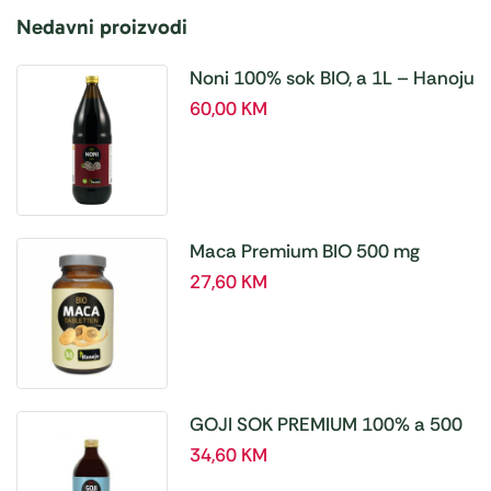
Nedavni proizvodi
Noni 100% sok BIO, a 1L – Hanoju
60,00
KM
Maca Premium BIO 500 mg
tablete, a180 tbl – Hanoju
27,60
KM
GOJI SOK PREMIUM 100% a 500
ml
34,60
KM