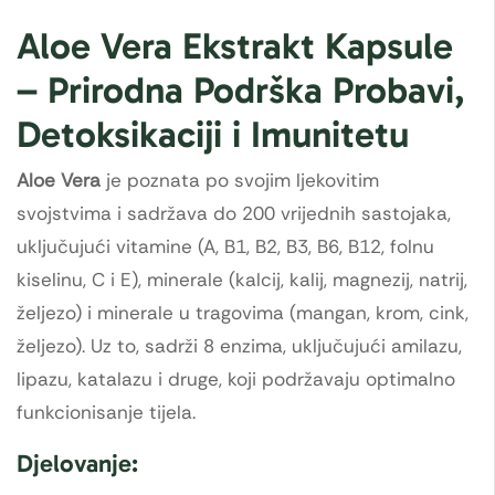
Aloe Vera Ekstrakt Kapsule
– Prirodna Podrška Probavi,
Detoksikaciji i Imunitetu
Aloe Vera
je poznata po svojim ljekovitim
svojstvima i sadržava do 200 vrijednih sastojaka,
uključujući vitamine (A, B1, B2, B3, B6, B12, folnu
kiselinu, C i E), minerale (kalcij, kalij, magnezij, natrij,
željezo) i minerale u tragovima (mangan, krom, cink,
željezo). Uz to, sadrži 8 enzima, uključujući amilazu,
lipazu, katalazu i druge, koji podržavaju optimalno
funkcionisanje tijela.
Djelovanje: