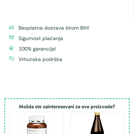
Besplatna dostava širom BiH!
Sigurnost plaćanja
100% garancija!
Vrhunska podrška
Možda ste zainteresovani za ove proizvode?