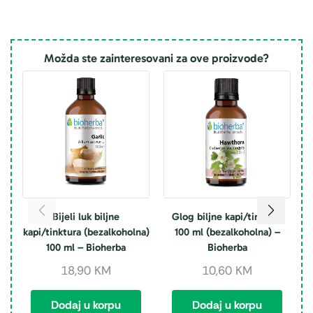
Možda ste zainteresovani za ove proizvode?
Bijeli luk biljne
Glog biljne kapi/tinktura
kapi/tinktura (bezalkoholna)
100 ml (bezalkoholna) –
100 ml – Bioherba
Bioherba
18,90
KM
10,60
KM
Dodaj u korpu
Dodaj u korpu