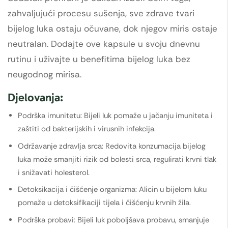
zahvaljujući procesu sušenja, sve zdrave tvari
bijelog luka ostaju očuvane, dok njegov miris ostaje
neutralan. Dodajte ove kapsule u svoju dnevnu
rutinu i uživajte u benefitima bijelog luka bez
neugodnog mirisa.
Djelovanja:
Podrška imunitetu: Bijeli luk pomaže u jačanju imuniteta i
zaštiti od bakterijskih i virusnih infekcija.
Održavanje zdravlja srca: Redovita konzumacija bijelog
luka može smanjiti rizik od bolesti srca, regulirati krvni tlak
i snižavati holesterol.
Detoksikacija i čišćenje organizma: Alicin u bijelom luku
pomaže u detoksifikaciji tijela i čišćenju krvnih žila.
Podrška probavi: Bijeli luk poboljšava probavu, smanjuje