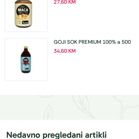
tablete, a180 tbl – Hanoju
27,60
KM
GOJI SOK PREMIUM 100% a 500
ml
34,60
KM
Nedavno pregledani artikli